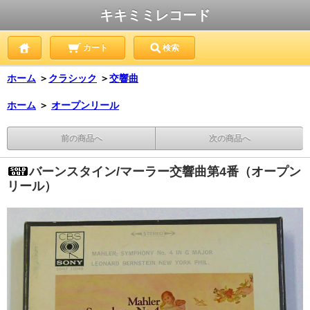
キキミミレコード
カート
検索
ホーム
＞
クラシック
＞
交響曲
ホーム
＞
オープンリール
前の商品へ
次の商品へ
バーンスタイン/マーラー交響曲第4番（オープン
リール）