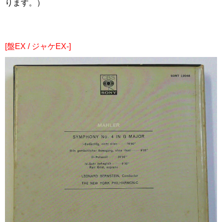
ります。）
[盤EX / ジャケEX-]