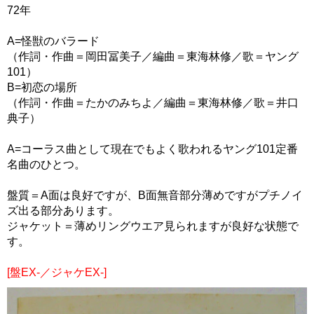
72年
A=怪獣のバラード
（作詞・作曲＝岡田冨美子／編曲＝東海林修／歌＝ヤング
101）
B=初恋の場所
（作詞・作曲＝たかのみちよ／編曲＝東海林修／歌＝井口
典子）
A=コーラス曲として現在でもよく歌われるヤング101定番
名曲のひとつ。
盤質＝A面は良好ですが、B面無音部分薄めですがプチノイ
ズ出る部分あります。
ジャケット＝薄めリングウエア見られますが良好な状態で
す。
[盤EX-／ジャケEX-]