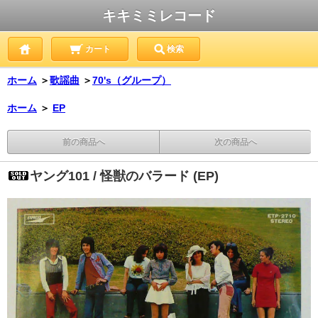
キキミミレコード
カート
検索
ホーム
＞
歌謡曲
＞
70's（グループ）
ホーム
＞
EP
前の商品へ
次の商品へ
ヤング101 / 怪獣のバラード (EP)