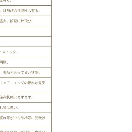
程度有り。
。針飛びの可能性も有る。
盛大。頻繁に針飛び。
ットストック。
同様。
、美品と言って良い状態。
ウェア、エッジの擦れが見受
保存状態はまずまず。
れ等は無い。
擦れ等が中古品相応に見受け