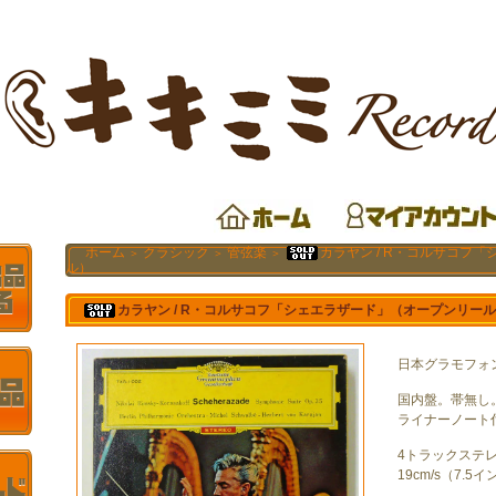
ホーム
クラシック
管弦楽
カラヤン / R・コルサコフ
＞
＞
＞
ル）
カラヤン / R・コルサコフ「シェエラザード」（オープンリー
日本グラモフォン 
国内盤。帯無し
ライナーノート
4トラックステ
19cm/s（7.5イ