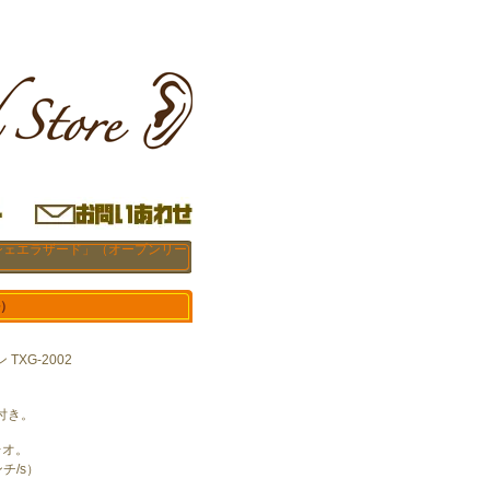
「シェエラザード」（オープンリー
ル）
TXG-2002
。
付き。
レオ。
ンチ/s）