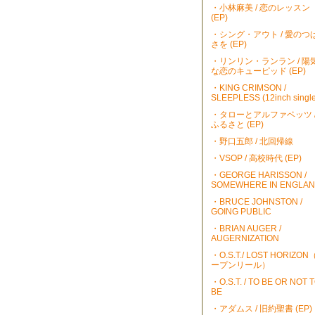
・小林麻美 / 恋のレッスン
(EP)
・シング・アウト / 愛のつ
さを (EP)
・リンリン・ランラン / 陽
な恋のキューピッド (EP)
・KING CRIMSON /
SLEEPLESS (12inch single
・タローとアルファベッツ 
ふるさと (EP)
・野口五郎 / 北回帰線
・VSOP / 高校時代 (EP)
・GEORGE HARISSON /
SOMEWHERE IN ENGLA
・BRUCE JOHNSTON /
GOING PUBLIC
・BRIAN AUGER /
AUGERNIZATION
・O.S.T./ LOST HORIZO
ープンリール）
・O.S.T. / TO BE OR NOT 
BE
・アダムス / 旧約聖書 (EP)