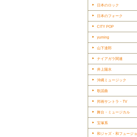
日本のロック
日本のフォーク
CITY POP
yuming
山下達郎
ナイアガラ関連
井上陽水
沖縄ミュージック
歌謡曲
邦画サントラ・TV
舞台・ミュージカル
宝塚系
和ジャズ・和フュージ