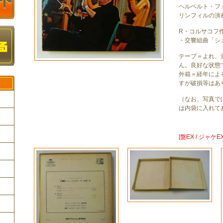
ヘルベルト・フ
リンフィルの演
R・コルサコフ
・交響組曲「シ
テープ＝よれ、
ん。良好な状態
外箱＝経年によ
すが破損等はあ
（なお、写真で
は内袋に入れて
ク
[盤EX / ジャケEX