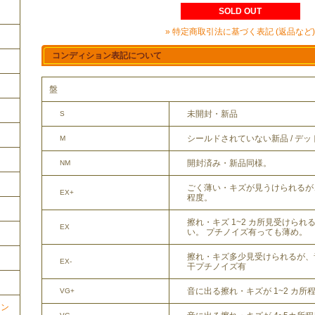
SOLD OUT
» 特定商取引法に基づく表記 (返品など)
コンディション表記について
盤
未開封・新品
S
シールドされていない新品 / デ
M
開封済み・新品同様。
NM
ごく薄い・キズが見うけられるが
EX+
程度。
擦れ・キズ 1~2 カ所見受けら
EX
い。 プチノイズ有っても薄め。
擦れ・キズ多少見受けられるが、
EX-
干プチノイズ有
音に出る擦れ・キズが 1~2 カ所
VG+
ョン