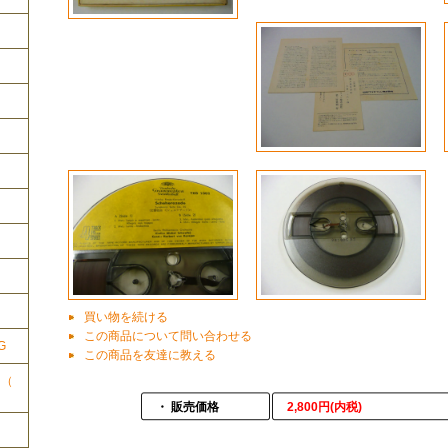
ク
買い物を続ける
この商品について問い合わせる
G
この商品を友達に教える
ク（
・ 販売価格
2,800円(内税)