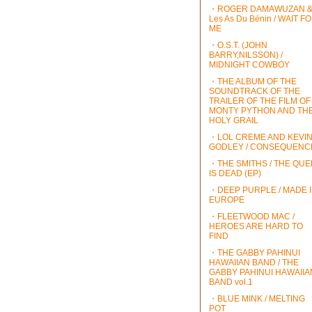
・ROGER DAMAWUZAN 
Les As Du Bénin / WAIT F
ME
・O.S.T. (JOHN
BARRY,NILSSON) /
MIDNIGHT COWBOY
・THE ALBUM OF THE
SOUNDTRACK OF THE
TRAILER OF THE FILM OF
MONTY PYTHON AND TH
HOLY GRAIL
・LOL CREME AND KEVI
GODLEY / CONSEQUENC
・THE SMITHS / THE QU
IS DEAD (EP)
・DEEP PURPLE / MADE 
EUROPE
・FLEETWOOD MAC /
HEROES ARE HARD TO
FIND
・THE GABBY PAHINUI
HAWAIIAN BAND / THE
GABBY PAHINUI HAWAIIA
BAND vol.1
・BLUE MINK / MELTING
POT