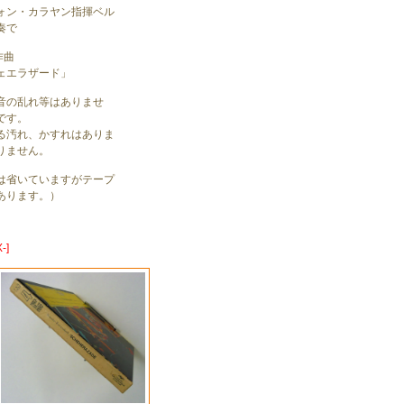
ォン・カラヤン指揮ベル
奏で
作曲
ェエラザード」
音の乱れ等はありませ
です。
る汚れ、かすれはありま
りません。
は省いていますがテープ
あります。）
-]