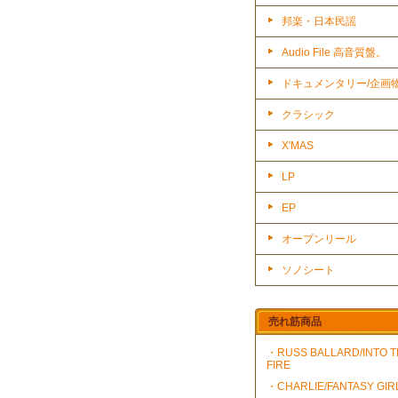
邦楽・日本民謡
Audio File 高音質盤。
ドキュメンタリー/企画
クラシック
X'MAS
LP
EP
オープンリール
ソノシート
売れ筋商品
・RUSS BALLARD/INTO 
FIRE
・CHARLIE/FANTASY GIR