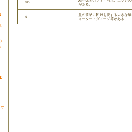
経年疲労のシミ・汚れ、エッジの
VG-
がある。
ば
盤の収納に困難を要する大きな破
G
ォーター・ダメージ等がある。
気
)
/
ND
N（オ
TO