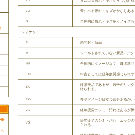
音に出る擦れ・キズが 4~5カ所
VG
音に出る擦れ・キズがかなりある
VG-
全体的に擦れ・キズ多くノイズも
G
物
ジャケット
未開封・新品
S
シールドされていない新品 / デ
M
全体的にダメージなく、ほぼ新品
NM
中古としては経年疲労感じられず
EX+
ほぼ美品であるが、若干のリング
EX
けられる。
多少ダメージ目立つ部分あるが、
EX-
経年疲労のシミ・汚れはあるが擦
VG+
THE
経年疲労のシミ・汚れ、エッジの
VG
られる。
LS