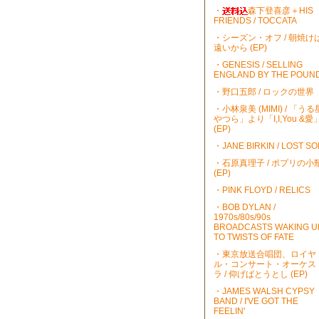
・
森下登喜彦＋HIS
FRIENDS / TOCCATA
・シーズン・オフ / 朝焼け
遠いから (EP)
・GENESIS / SELLING
ENGLAND BY THE POUN
・野口五郎 / ロックの世界
・小林泉美 (MIMI) / 「うる
やつら」より「I,I,You &愛
(EP)
・JANE BIRKIN / LOST S
・石原真理子 / ポプリの小
(EP)
・PINK FLOYD / RELICS
・BOB DYLAN /
1970s/80s/90s
BROADCASTS WAKING U
TO TWISTS OF FATE
・東京放送合唱団、ロイヤ
ル・コンサート・オーケス
ラ / 仰げばとうとし (EP)
・JAMES WALSH CYPSY
BAND / I'VE GOT THE
FEELIN'