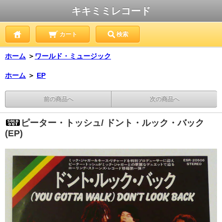
キキミミレコード
カート
検索
ホーム
＞
ワールド・ミュージック
ホーム
＞
EP
前の商品へ
次の商品へ
ピーター・トッシュ/ ドント・ルック・バック
(EP)