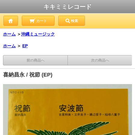
キキミミレコード
カート
検索
ホーム
＞
沖縄ミュージック
ホーム
＞
EP
前の商品へ
次の商品へ
喜納昌永 / 祝節 (EP)