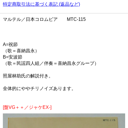
特定商取引法に基づく表記 (返品など)
マルテル／日本コロムビア MTC-115
A=祝節
（歌＝喜納昌永）
B=安波節
（歌＝民謡四人組／伴奏＝喜納昌永グループ）
照屋林助氏の解説付き。
全体的にややチリノイズあります。
[盤VG＋＋／ジャケEX-]