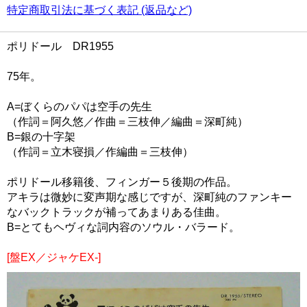
特定商取引法に基づく表記 (返品など)
ポリドール DR1955
75年。
A=ぼくらのパパは空手の先生
（作詞＝阿久悠／作曲＝三枝伸／編曲＝深町純）
B=銀の十字架
（作詞＝立木寝損／作編曲＝三枝伸）
ポリドール移籍後、フィンガー５後期の作品。
アキラは微妙に変声期な感じですが、深町純のファンキー
なバックトラックが補ってあまりある佳曲。
B=とてもヘヴィな詞内容のソウル・バラード。
[盤EX／ジャケEX-]