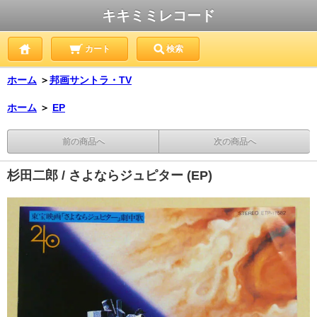
キキミミレコード
カート
検索
ホーム
＞
邦画サントラ・TV
ホーム
＞
EP
前の商品へ
次の商品へ
杉田二郎 / さよならジュピター (EP)