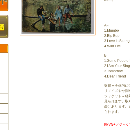
A=
1.Mumbo
2.Bip Bop
3.Love Is Stran
4.Wild Life
B=
1.Some People
2.I Am Your Sing
3.Tomorrow
4.Dear Friend
ク
盤質＝全体的に
リノイズやや聞
ジャケット＝経
見られます。取
裂けあります。
られます。
[盤VG+／ジャケ