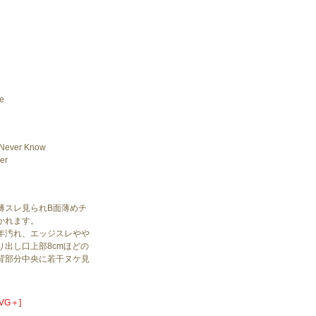
ge
 Never Know
er
薄スレ見られB面薄めチ
かれます。
年汚れ、エッジスレやや
り出し口上部8cmほどの
背部分中央に若干ヌケ見
VG＋]