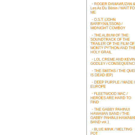
・ROGER DAMAWUZAN 
Les As Du Bénin / WAIT F
ME
・O.S.T. (JOHN
BARRY,NILSSON) /
MIDNIGHT COWBOY
・THE ALBUM OF THE
SOUNDTRACK OF THE
TRAILER OF THE FILM OF
MONTY PYTHON AND TH
HOLY GRAIL
・LOL CREME AND KEVI
GODLEY / CONSEQUENC
・THE SMITHS / THE QU
IS DEAD (EP)
・DEEP PURPLE / MADE 
EUROPE
・FLEETWOOD MAC /
HEROES ARE HARD TO
FIND
・THE GABBY PAHINUI
HAWAIIAN BAND / THE
GABBY PAHINUI HAWAIIA
BAND vol.1
・BLUE MINK / MELTING
POT