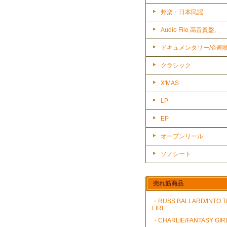
邦楽・日本民謡
Audio File 高音質盤。
ドキュメンタリー/企画
クラシック
X'MAS
LP
EP
オープンリール
ソノシート
売れ筋商品
・RUSS BALLARD/INTO 
FIRE
・CHARLIE/FANTASY GIR