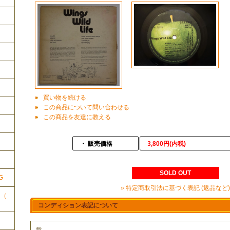
買い物を続ける
この商品について問い合わせる
この商品を友達に教える
ク
・ 販売価格
3,800円(内税)
SOLD OUT
G
» 特定商取引法に基づく表記 (返品など)
ク（
コンディション表記について