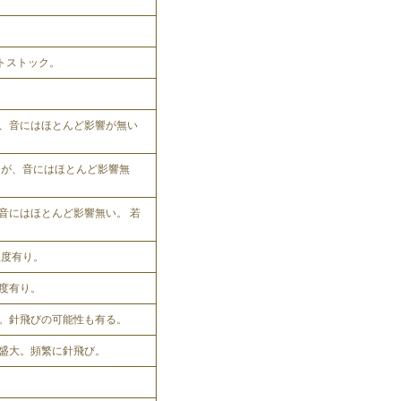
ットストック。
、音にはほとんど影響が無い
れるが、音にはほとんど影響無
音にはほとんど影響無い。 若
程度有り。
程度有り。
。針飛びの可能性も有る。
盛大。頻繁に針飛び。