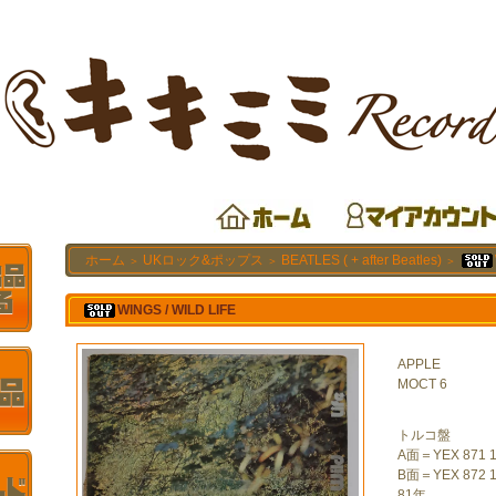
ホーム
UKロック&ポップス
BEATLES ( + after Beatles)
＞
＞
＞
WINGS / WILD LIFE
APPLE
MOCT 6
トルコ盤
A面＝YEX 871 1
B面＝YEX 872 1
81年。