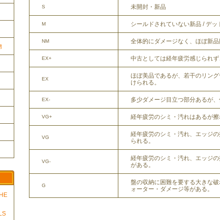
未開封・新品
S
シールドされていない新品 / デ
M
全体的にダメージなく、ほぼ新品
NM
物
中古としては経年疲労感じられず
EX+
ほぼ美品であるが、若干のリング
EX
けられる。
多少ダメージ目立つ部分あるが、
EX-
経年疲労のシミ・汚れはあるが擦
VG+
経年疲労のシミ・汚れ、エッジの
VG
られる。
経年疲労のシミ・汚れ、エッジの
VG-
がある。
盤の収納に困難を要する大きな破
G
ォーター・ダメージ等がある。
THE
LS