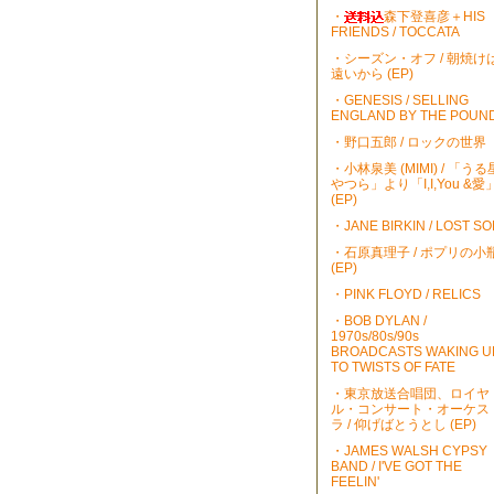
・
森下登喜彦＋HIS
FRIENDS / TOCCATA
・シーズン・オフ / 朝焼け
遠いから (EP)
・GENESIS / SELLING
ENGLAND BY THE POUN
・野口五郎 / ロックの世界
・小林泉美 (MIMI) / 「うる
やつら」より「I,I,You &愛
(EP)
・JANE BIRKIN / LOST S
・石原真理子 / ポプリの小
(EP)
・PINK FLOYD / RELICS
・BOB DYLAN /
1970s/80s/90s
BROADCASTS WAKING U
TO TWISTS OF FATE
・東京放送合唱団、ロイヤ
ル・コンサート・オーケス
ラ / 仰げばとうとし (EP)
・JAMES WALSH CYPSY
BAND / I'VE GOT THE
FEELIN'