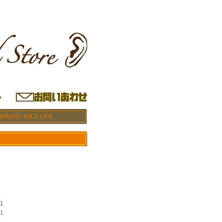
WINGS / WILD LIFE
1
1