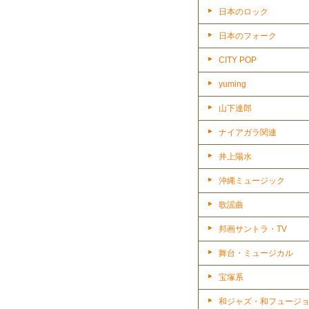
日本のロック
日本のフォーク
CITY POP
yuming
山下達郎
ナイアガラ関連
井上陽水
沖縄ミュージック
歌謡曲
邦画サントラ・TV
舞台・ミュージカル
宝塚系
和ジャズ・和フュージ