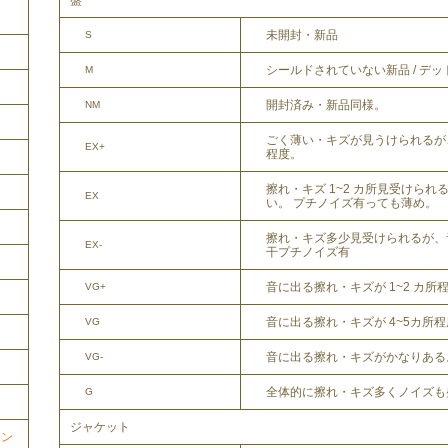
盤
未開封・新品
S
シールドされていない新品 / デ
M
開封済み・新品同様。
NM
ごく薄い・キズが見うけられるが
EX+
程度。
擦れ・キズ 1~2 カ所見受けら
EX
い。 プチノイズ有っても薄め。
擦れ・キズ多少見受けられるが、
EX-
干プチノイズ有
音に出る擦れ・キズが 1~2 カ所
VG+
音に出る擦れ・キズが 4~5カ所
VG
音に出る擦れ・キズがかなりある
VG-
全体的に擦れ・キズ多くノイズも
G
ジャケット
ョン