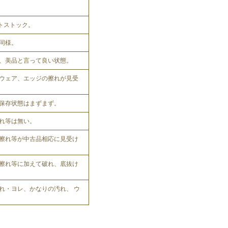
ットストック。
同様。
、美品と言って良い状態。
ウェア、エッジの擦れが見受
保存状態はまずまず。
れ等は無い。
擦れ等が中古品相応に見受け
擦れ等に加えて破れ、底抜け
れ・ヨレ、かなりの汚れ、 ウ