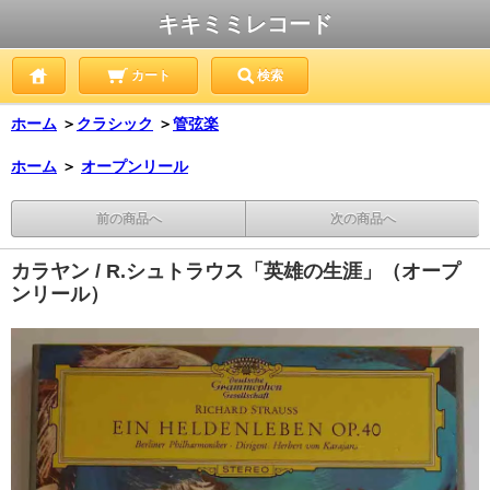
キキミミレコード
カート
検索
ホーム
＞
クラシック
＞
管弦楽
ホーム
＞
オープンリール
前の商品へ
次の商品へ
カラヤン / R.シュトラウス「英雄の生涯」（オープ
ンリール）