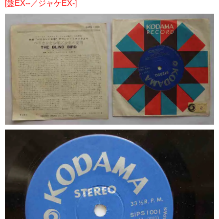
[盤EX--／ジャケEX-]