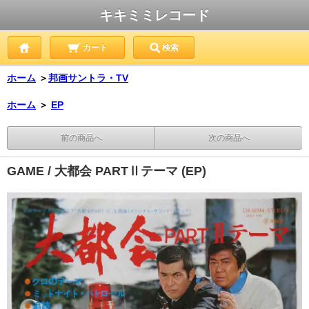
キキミミレコード
カート
検索
ホーム
＞
邦画サントラ・TV
ホーム
＞
EP
前の商品へ
次の商品へ
GAME / 大都会 PARTⅡテーマ (EP)