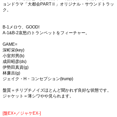
ョンドラマ「大都会PARTⅡ」オリジナル・サウンドトラッ
ク。
B-1メロウ、GOOD!
A-1&B-2哀愁のトランペットをフィーチャー。
GAME=
深町栄(key)
小室邦男(b)
成田昭彦(ds)
伊勢田真資(g)
林廉吉(g)
ジェイク・H・コンセプション(trump)
盤質＝チリプチノイズほとんど聞かれず良好な状態です。
ジャケット＝薄シワやや見られます。
[盤EX+／ジャケEX-]