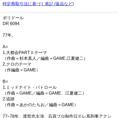
特定商取引法に基づく表記 (返品など)
ポリドール
DR 6094
77年。
A=
1.大都会PARTⅡテーマ
（作曲＝杉本真人／編曲＝GAME,江夏健二）
2.クロのテーマ
（作編曲＝GAME）
B=
1.ミッドナイト・パトロール
（作曲＝GAME／編曲＝GAME、江夏健二）
2.追跡
（作曲＝あかのたちお／編曲＝GAME）
77~78年、渡哲也主演、石原プロ制作日テレ系刑事アクシ