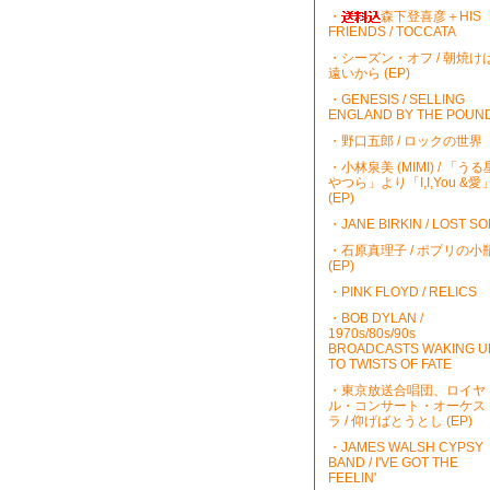
・
森下登喜彦＋HIS
FRIENDS / TOCCATA
・シーズン・オフ / 朝焼け
遠いから (EP)
・GENESIS / SELLING
ENGLAND BY THE POUN
・野口五郎 / ロックの世界
・小林泉美 (MIMI) / 「うる
やつら」より「I,I,You &愛
(EP)
・JANE BIRKIN / LOST S
・石原真理子 / ポプリの小
(EP)
・PINK FLOYD / RELICS
・BOB DYLAN /
1970s/80s/90s
BROADCASTS WAKING U
TO TWISTS OF FATE
・東京放送合唱団、ロイヤ
ル・コンサート・オーケス
ラ / 仰げばとうとし (EP)
・JAMES WALSH CYPSY
BAND / I'VE GOT THE
FEELIN'