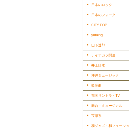
日本のロック
日本のフォーク
CITY POP
yuming
山下達郎
ナイアガラ関連
井上陽水
沖縄ミュージック
歌謡曲
邦画サントラ・TV
舞台・ミュージカル
宝塚系
和ジャズ・和フュージ