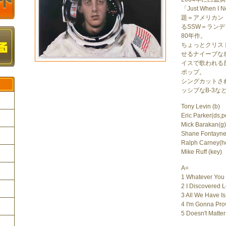
「Just When I 
題＝アメリカン
るSSW＝ラン
80年作。
ちょっとクリス
せるナイーブな
イスで歌われる
ポップ。
シングカットされ
ッシブなB-3な
Tony Levin (b)
Eric Parker(ds,p
Mick Barakan(g)
Shane Fontayne
ク
Ralph Carney(h
Mike Ruff (key)
A=
1 Whatever You
2 I Discovered 
3 All We Have Is
4 I'm Gonna Prov
5 Doesn't Matte