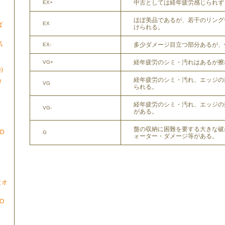
中古としては経年疲労感じられず
EX+
ほぼ美品であるが、若干のリング
EX
ば
けられる。
気
多少ダメージ目立つ部分あるが、
EX-
経年疲労のシミ・汚れはあるが擦
VG+
)
経年疲労のシミ・汚れ、エッジの
/
VG
られる。
経年疲労のシミ・汚れ、エッジの
VG-
がある。
盤の収納に困難を要する大きな破
ND
G
ォーター・ダメージ等がある。
N（オ
TO