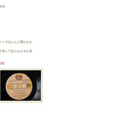
Rock
ノイズほとんど聞かれず
。
干薄シワ見られますが良
X]