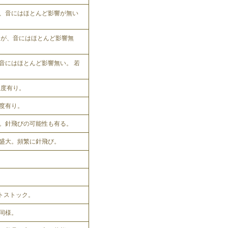
、音にはほとんど影響が無い
れるが、音にはほとんど影響無
音にはほとんど影響無い。 若
程度有り。
程度有り。
。針飛びの可能性も有る。
盛大。頻繁に針飛び。
ットストック。
同様。