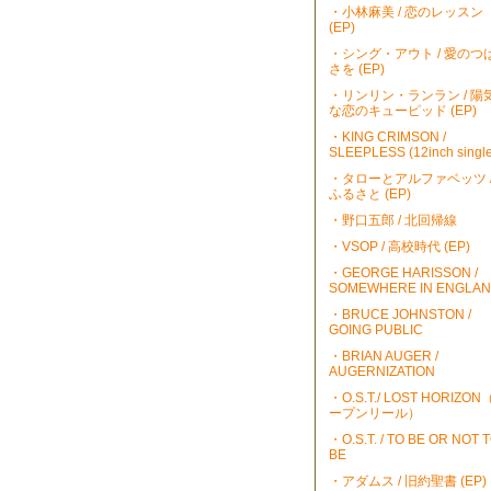
・小林麻美 / 恋のレッスン
(EP)
・シング・アウト / 愛のつ
さを (EP)
・リンリン・ランラン / 陽
な恋のキューピッド (EP)
・KING CRIMSON /
SLEEPLESS (12inch single
・タローとアルファベッツ 
ふるさと (EP)
・野口五郎 / 北回帰線
・VSOP / 高校時代 (EP)
・GEORGE HARISSON /
SOMEWHERE IN ENGLA
・BRUCE JOHNSTON /
GOING PUBLIC
・BRIAN AUGER /
AUGERNIZATION
・O.S.T./ LOST HORIZO
ープンリール）
・O.S.T. / TO BE OR NOT 
BE
・アダムス / 旧約聖書 (EP)