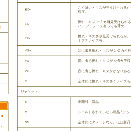
ごく薄い・キズが見うけられるが
EX+
程度。
擦れ・キズ 1~2 カ所見受けら
EX
い。 プチノイズ有っても薄め。
物
擦れ・キズ多少見受けられるが、
EX-
干プチノイズ有
音に出る擦れ・キズが 1~2 カ所
VG+
音に出る擦れ・キズが 4~5カ所
VG
音に出る擦れ・キズがかなりある
VG-
全体的に擦れ・キズ多くノイズも
G
ジャケット
未開封・新品
S
シールドされていない新品 / デ
M
THE
全体的にダメージなく、ほぼ新品
NM
LS