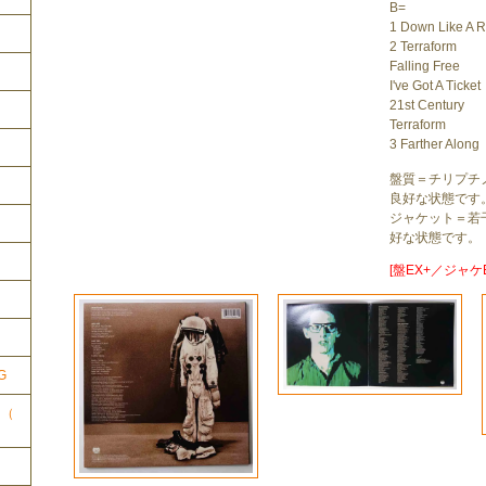
B=
1 Down Like A 
2 Terraform
Falling Free
I've Got A Ticket
21st Century
Terraform
3 Farther Along
盤質＝チリプチ
良好な状態です
ジャケット＝若
好な状態です。
[盤EX+／ジャケE
ク
G
ク（