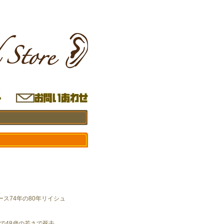
ス74年の80年リイシュ
病で48歳の若さで死去、