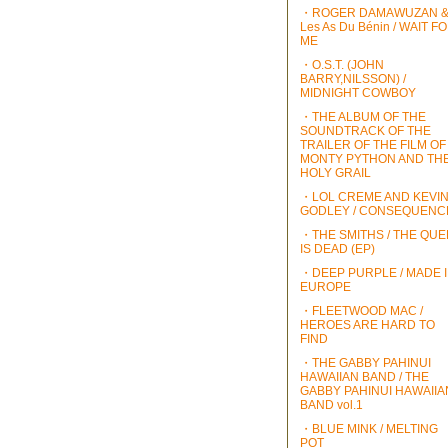
・ROGER DAMAWUZAN 
Les As Du Bénin / WAIT F
ME
・O.S.T. (JOHN
BARRY,NILSSON) /
MIDNIGHT COWBOY
・THE ALBUM OF THE
SOUNDTRACK OF THE
TRAILER OF THE FILM OF
MONTY PYTHON AND TH
HOLY GRAIL
・LOL CREME AND KEVI
GODLEY / CONSEQUENC
・THE SMITHS / THE QU
IS DEAD (EP)
・DEEP PURPLE / MADE 
EUROPE
・FLEETWOOD MAC /
HEROES ARE HARD TO
FIND
・THE GABBY PAHINUI
HAWAIIAN BAND / THE
GABBY PAHINUI HAWAIIA
BAND vol.1
・BLUE MINK / MELTING
POT