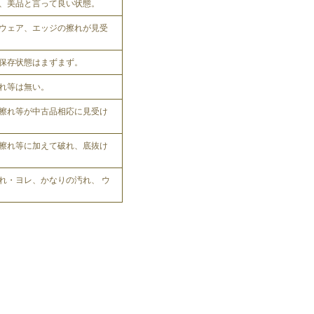
、美品と言って良い状態。
ウェア、エッジの擦れが見受
保存状態はまずまず。
れ等は無い。
擦れ等が中古品相応に見受け
擦れ等に加えて破れ、底抜け
れ・ヨレ、かなりの汚れ、 ウ