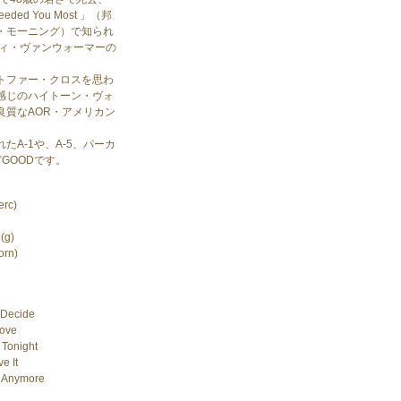
Needed You Most 」（邦
・モーニング）で知られ
ディ・ヴァンウォーマーの
トファー・クロスを思わ
感じのハイトーン・ヴォ
良質なAOR・アメリカン
たA-1や、A-5、パーカ
どGOODです。
erc)
(g)
orn)
 Decide
Love
 Tonight
e It
r Anymore