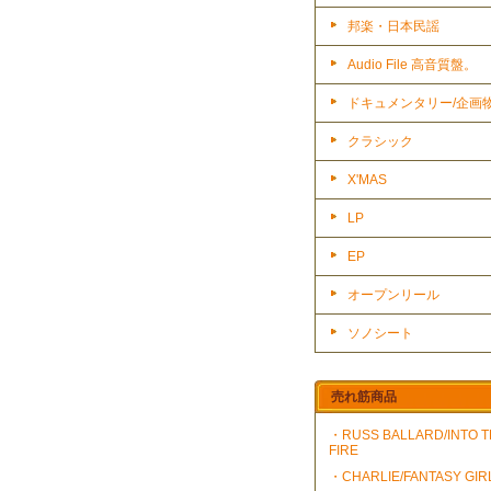
邦楽・日本民謡
Audio File 高音質盤。
ドキュメンタリー/企画
クラシック
X'MAS
LP
EP
オープンリール
ソノシート
売れ筋商品
・RUSS BALLARD/INTO 
FIRE
・CHARLIE/FANTASY GIR