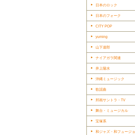
日本のロック
日本のフォーク
CITY POP
yuming
山下達郎
ナイアガラ関連
井上陽水
沖縄ミュージック
歌謡曲
邦画サントラ・TV
舞台・ミュージカル
宝塚系
和ジャズ・和フュージ