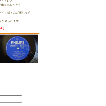
ー・ドレス
い出をありがとう
ノイズほとんど聞かれず
。
ヌケ見られます。
G]