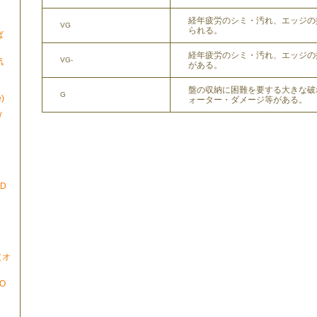
経年疲労のシミ・汚れ、エッジの
VG
られる。
ば
経年疲労のシミ・汚れ、エッジの
VG-
気
がある。
盤の収納に困難を要する大きな破
G
)
ォーター・ダメージ等がある。
/
ND
N（オ
TO