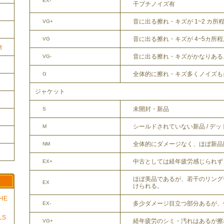
EX-
干プチノイズ有
音に出る擦れ・キズが 1~2 カ所
VG+
音に出る擦れ・キズが 4~5カ所
VG
物
音に出る擦れ・キズがかなりある
VG-
全体的に擦れ・キズ多くノイズも
G
ジャケット
未開封・新品
S
シールドされていない新品 / デ
M
全体的にダメージなく、ほぼ新品
NM
中古としては経年疲労感じられず
EX+
ほぼ美品であるが、若干のリング
EX
けられる。
THE
多少ダメージ目立つ部分あるが、
EX-
LS
経年疲労のシミ・汚れはあるが擦
VG+