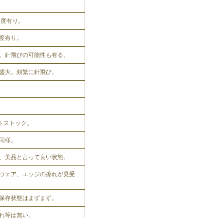
程度有り。
程度有り。
。針飛びの可能性も有る。
盛大。頻繁に針飛び。
ットストック。
同様。
、美品と言って良い状態。
ウェア、エッジの擦れが見受
保存状態はまずまず。
れ等は無い。