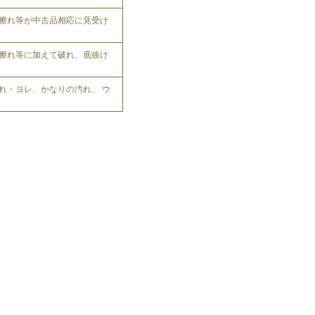
擦れ等が中古品相応に見受け
擦れ等に加えて破れ、底抜け
れ・ヨレ、かなりの汚れ、 ウ