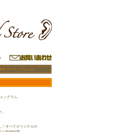
上級生 サード・アルバム
本フォノグラム
ケ。
し！すべてオリジナルの
ウルR&B好盤。