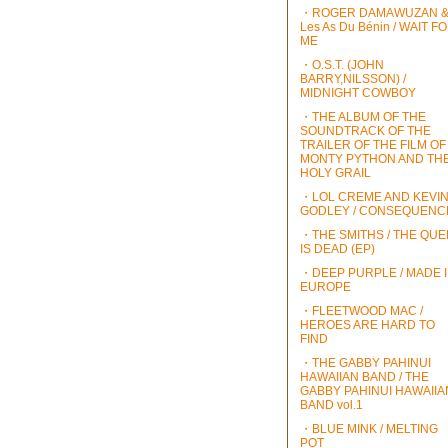
・ROGER DAMAWUZAN 
Les As Du Bénin / WAIT F
ME
・O.S.T. (JOHN
BARRY,NILSSON) /
MIDNIGHT COWBOY
・THE ALBUM OF THE
SOUNDTRACK OF THE
TRAILER OF THE FILM OF
MONTY PYTHON AND TH
HOLY GRAIL
・LOL CREME AND KEVI
GODLEY / CONSEQUENC
・THE SMITHS / THE QU
IS DEAD (EP)
・DEEP PURPLE / MADE 
EUROPE
・FLEETWOOD MAC /
HEROES ARE HARD TO
FIND
・THE GABBY PAHINUI
HAWAIIAN BAND / THE
GABBY PAHINUI HAWAIIA
BAND vol.1
・BLUE MINK / MELTING
POT