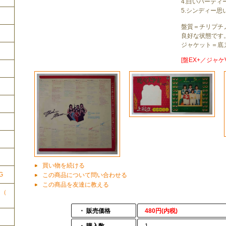
4.白いパーティ
5.シンディー思
盤質＝チリプチ
良好な状態です
ジャケット＝底
[盤EX+／ジャケV
ク
買い物を続ける
G
この商品について問い合わせる
この商品を友達に教える
ク（
・ 販売価格
480円(内税)