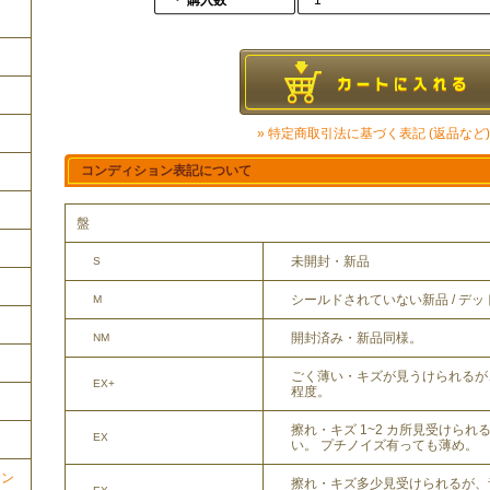
・ 購入数
1
» 特定商取引法に基づく表記 (返品など)
コンディション表記について
盤
未開封・新品
S
シールドされていない新品 / デ
M
開封済み・新品同様。
NM
ごく薄い・キズが見うけられるが
EX+
程度。
擦れ・キズ 1~2 カ所見受けら
EX
い。 プチノイズ有っても薄め。
ョン
擦れ・キズ多少見受けられるが、