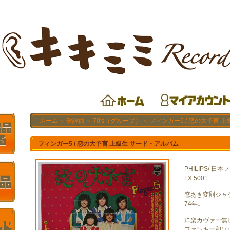
ホーム
歌謡曲
70's（グループ）
フィンガー5 / 恋の大予言 
＞
＞
＞
フィンガー5 / 恋の大予言 上級生 サード・アルバム
PHILIPS/ 日
FX 5001
窓あき変則ジャ
74年。
洋楽カヴァー無
ファンキー和ソ