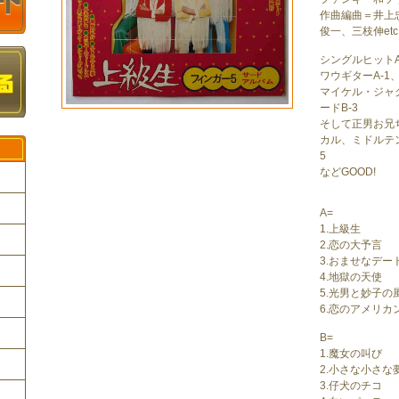
作曲編曲＝井上
俊一、三枝伸etc
シングルヒットA-
ワウギターA-1
マイケル・ジャ
ードB-3
そして正男お兄
カル、ミドルテ
5
などGOOD!
A=
1.上級生
ク
2.恋の大予言
3.おませなデー
4.地獄の天使
5.光男と妙子の
6.恋のアメリカ
B=
1.魔女の叫び
2.小さな小さな
3.仔犬のチコ