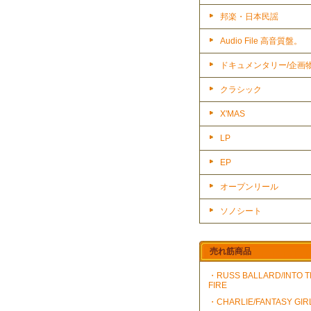
邦楽・日本民謡
Audio File 高音質盤。
ドキュメンタリー/企画
クラシック
X'MAS
LP
EP
オープンリール
ソノシート
売れ筋商品
・RUSS BALLARD/INTO 
FIRE
・CHARLIE/FANTASY GIR