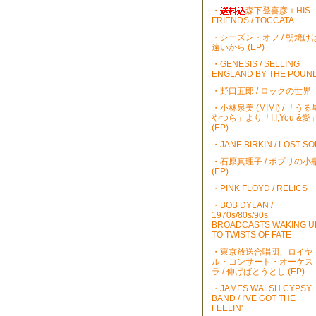
・
森下登喜彦＋HIS
FRIENDS / TOCCATA
・シーズン・オフ / 朝焼け
遠いから (EP)
・GENESIS / SELLING
ENGLAND BY THE POUN
・野口五郎 / ロックの世界
・小林泉美 (MIMI) / 「うる
やつら」より「I,I,You &愛
(EP)
・JANE BIRKIN / LOST S
・石原真理子 / ポプリの小
(EP)
・PINK FLOYD / RELICS
・BOB DYLAN /
1970s/80s/90s
BROADCASTS WAKING U
TO TWISTS OF FATE
・東京放送合唱団、ロイヤ
ル・コンサート・オーケス
ラ / 仰げばとうとし (EP)
・JAMES WALSH CYPSY
BAND / I'VE GOT THE
FEELIN'