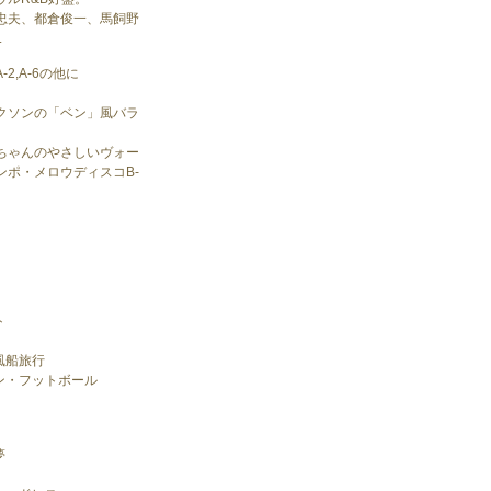
忠夫、都倉俊一、馬飼野
.
2,A-6の他に
、
クソンの「ベン」風バラ
ちゃんのやさしいヴォー
ンポ・メロウディスコB-
ト
風船旅行
ン・フットボール
夢