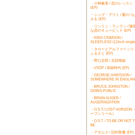
・小林麻美 / 恋のレッスン
(EP)
・シング・アウト / 愛のつ
さを (EP)
・リンリン・ランラン / 陽
な恋のキューピッド (EP)
・KING CRIMSON /
SLEEPLESS (12inch single
・タローとアルファベッツ 
ふるさと (EP)
・野口五郎 / 北回帰線
・VSOP / 高校時代 (EP)
・GEORGE HARISSON /
SOMEWHERE IN ENGLA
・BRUCE JOHNSTON /
GOING PUBLIC
・BRIAN AUGER /
AUGERNIZATION
・O.S.T./ LOST HORIZO
ープンリール）
・O.S.T. / TO BE OR NOT 
BE
・アダムス / 旧約聖書 (EP)