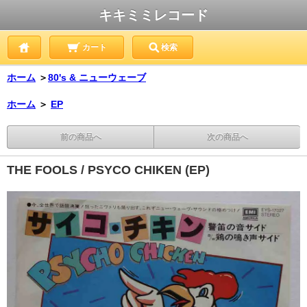
キキミミレコード
カート
検索
ホーム
＞
80's & ニューウェーブ
ホーム
＞
EP
前の商品へ
次の商品へ
THE FOOLS / PSYCO CHIKEN (EP)