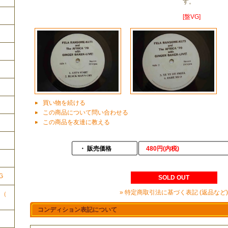
す。
[盤VG]
買い物を続ける
この商品について問い合わせる
この商品を友達に教える
ク
・ 販売価格
480円(内税)
G
SOLD OUT
» 特定商取引法に基づく表記 (返品など)
ク（
コンディション表記について