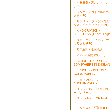
・小林麻美 / 恋のレッスン
(EP)
・シング・アウト / 愛のつ
さを (EP)
・リンリン・ランラン / 陽
な恋のキューピッド (EP)
・KING CRIMSON /
SLEEPLESS (12inch single
・タローとアルファベッツ 
ふるさと (EP)
・野口五郎 / 北回帰線
・VSOP / 高校時代 (EP)
・GEORGE HARISSON /
SOMEWHERE IN ENGLA
・BRUCE JOHNSTON /
GOING PUBLIC
・BRIAN AUGER /
AUGERNIZATION
・O.S.T./ LOST HORIZO
ープンリール）
・O.S.T. / TO BE OR NOT 
BE
・アダムス / 旧約聖書 (EP)