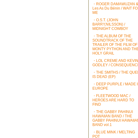
・ROGER DAMAWUZAN 
Les As Du Bénin / WAIT F
ME
・O.S.T. (JOHN
BARRY,NILSSON) /
MIDNIGHT COWBOY
・THE ALBUM OF THE
SOUNDTRACK OF THE
TRAILER OF THE FILM OF
MONTY PYTHON AND TH
HOLY GRAIL
・LOL CREME AND KEVI
GODLEY / CONSEQUENC
・THE SMITHS / THE QU
IS DEAD (EP)
・DEEP PURPLE / MADE 
EUROPE
・FLEETWOOD MAC /
HEROES ARE HARD TO
FIND
・THE GABBY PAHINUI
HAWAIIAN BAND / THE
GABBY PAHINUI HAWAIIA
BAND vol.1
・BLUE MINK / MELTING
POT