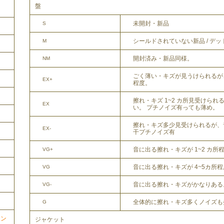
盤
未開封・新品
S
シールドされていない新品 / デ
M
開封済み・新品同様。
NM
ごく薄い・キズが見うけられるが
EX+
程度。
擦れ・キズ 1~2 カ所見受けら
EX
い。 プチノイズ有っても薄め。
擦れ・キズ多少見受けられるが、
EX-
干プチノイズ有
音に出る擦れ・キズが 1~2 カ所
VG+
音に出る擦れ・キズが 4~5カ所
VG
音に出る擦れ・キズがかなりある
VG-
全体的に擦れ・キズ多くノイズも
G
ョン
ジャケット