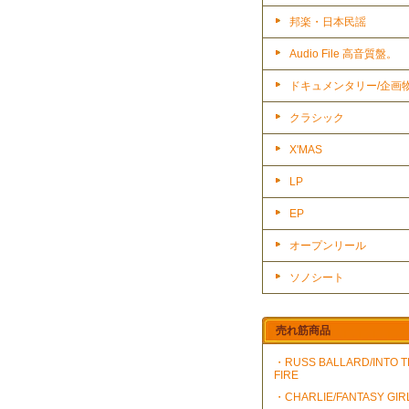
邦楽・日本民謡
Audio File 高音質盤。
ドキュメンタリー/企画
クラシック
X'MAS
LP
EP
オープンリール
ソノシート
売れ筋商品
・RUSS BALLARD/INTO 
FIRE
・CHARLIE/FANTASY GIR