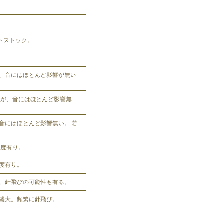
ットストック。
、音にはほとんど影響が無い
れるが、音にはほとんど影響無
音にはほとんど影響無い。 若
程度有り。
程度有り。
。針飛びの可能性も有る。
盛大。頻繁に針飛び。