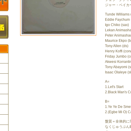
ジャー・ベイカ
Tunde Williams 
Eddie Faychum 
Igo Chiko (sax)
Lekan Animasha
Peter Animashau
Maurice Ekpo (b
Tony Allen (ds)
Henry Koffi (con
Friday Jumbo (
Akwesi Korranti
Tony Abayomi (s
Isaac Olaleye (
ク
A=
1.Let's Start
2.Black Man's C
B=
1.Ye Ye De Smel
2.(Egbe Mi O) C
盤質＝全体的に
なくじゅうぶん