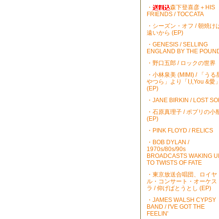
・
森下登喜彦＋HIS
FRIENDS / TOCCATA
・シーズン・オフ / 朝焼け
遠いから (EP)
・GENESIS / SELLING
ENGLAND BY THE POUN
・野口五郎 / ロックの世界
・小林泉美 (MIMI) / 「うる
やつら」より「I,I,You &愛
(EP)
・JANE BIRKIN / LOST S
・石原真理子 / ポプリの小
(EP)
・PINK FLOYD / RELICS
・BOB DYLAN /
1970s/80s/90s
BROADCASTS WAKING U
TO TWISTS OF FATE
・東京放送合唱団、ロイヤ
ル・コンサート・オーケス
ラ / 仰げばとうとし (EP)
・JAMES WALSH CYPSY
BAND / I'VE GOT THE
FEELIN'