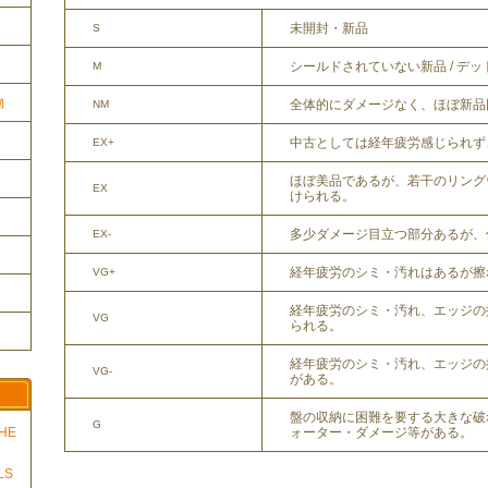
未開封・新品
S
シールドされていない新品 / デ
M
物
全体的にダメージなく、ほぼ新品
NM
中古としては経年疲労感じられず
EX+
ほぼ美品であるが、若干のリング
EX
けられる。
多少ダメージ目立つ部分あるが、
EX-
経年疲労のシミ・汚れはあるが擦
VG+
経年疲労のシミ・汚れ、エッジの
VG
られる。
経年疲労のシミ・汚れ、エッジの
VG-
がある。
盤の収納に困難を要する大きな破
G
THE
ォーター・ダメージ等がある。
LS