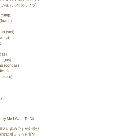
ーが加わってのライブ。
(trump)
(trump)
un (sax)
n (g)
)
gas)
congas)
ng (congas)
ticks)
shekere)
ry
l
arry Me I Want To Die
薄スレ多めですが針飛び
鑑賞に耐えうる音質で