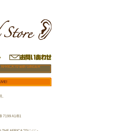
AFRICA'70 with GINGER
IVE!
明。
7199 A1/B1
E AFRICA '70にジン