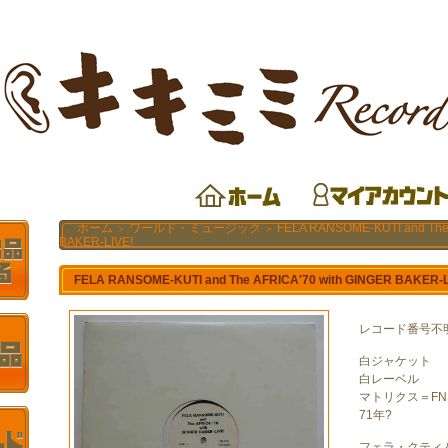
ホーム
ワールド・ミュージック
FELA RANSOME-KUTI and The 
＞
＞
BAKER-LIVE!
FELA RANSOME-KUTI and The AFRICA'70 with GINGER BAKER-L
レコード番号不
白ジャケット
白レーベル
マトリクス＝FNB 
71年?
フェラ・クティ＆TH