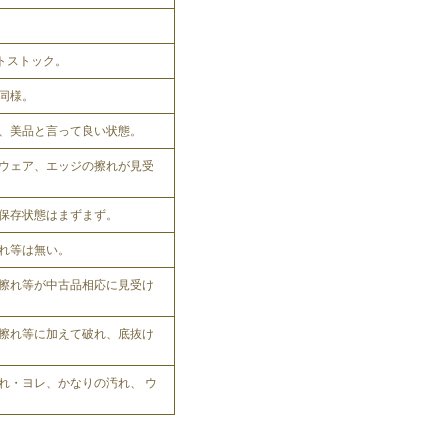
ットストック。
同様。
、美品と言って良い状態。
ウェア、エッジの擦れが見受
保存状態はまずまず。
れ等は無い。
擦れ等が中古品相応に見受け
擦れ等に加えて破れ、底抜け
れ・ヨレ、かなりの汚れ、 ウ