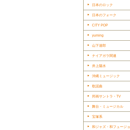
日本のロック
日本のフォーク
CITY POP
yuming
山下達郎
ナイアガラ関連
井上陽水
沖縄ミュージック
歌謡曲
邦画サントラ・TV
舞台・ミュージカル
宝塚系
和ジャズ・和フュージ