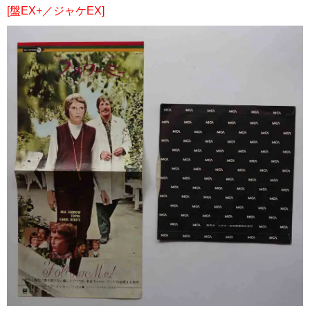
[盤EX+／ジャケEX]