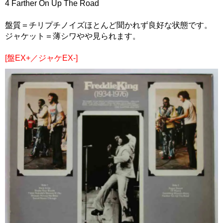
4 Farther On Up The Road
盤質＝チリプチノイズほとんど聞かれず良好な状態です。
ジャケット＝薄シワやや見られます。
[盤EX+／ジャケEX-]