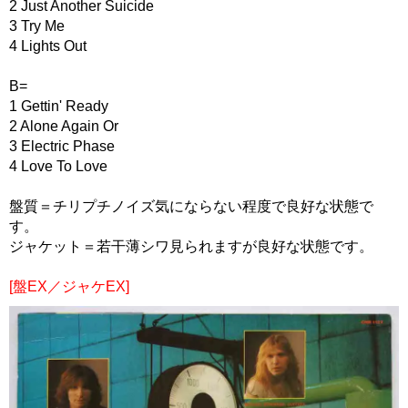
2 Just Another Suicide
3 Try Me
4 Lights Out
B=
1 Gettin' Ready
2 Alone Again Or
3 Electric Phase
4 Love To Love
盤質＝チリプチノイズ気にならない程度で良好な状態で
す。
ジャケット＝若干薄シワ見られますが良好な状態です。
[盤EX／ジャケEX]