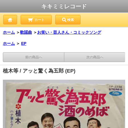
キキミミレコード
カート
検索
ホーム
＞
歌謡曲
＞
お笑い・芸人さん・コミックソング
ホーム
＞
EP
前の商品へ
次の商品へ
植木等 / アッと驚く為五郎 (EP)