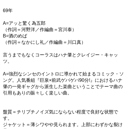
69年
A=アッと驚く為五郎
（作詞＝河野洋／作編曲＝宮川泰）
B=酒のめば
（作詞＝なかにし礼／作編曲＝川口真）
言うまでもなくコーラスはハナ肇とクレイジー・キャッ
ツ。
A=強烈なシンセのイントロに導かれて始まるコミック・ソ
ング。人気番組『巨泉×前武ゲバゲバ90分!』におけるハナ
肇の一発ギャグから派生した楽曲ということでテーマ曲の
引用もありの賑々しく楽しい曲。
盤質＝チリプチノイズ気にならない程度で良好な状態で
す。
ジャケット＝薄シワやや見られます。上部にわずかな裂け