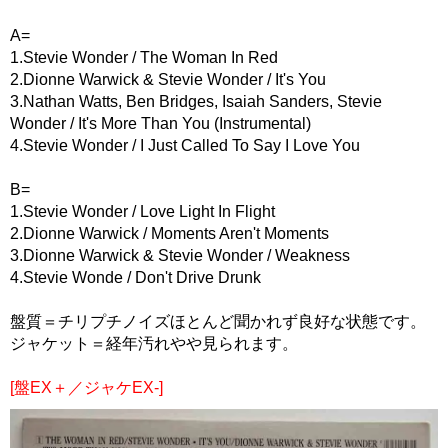
A=
1.Stevie Wonder / The Woman In Red
2.Dionne Warwick & Stevie Wonder / It's You
3.Nathan Watts, Ben Bridges, Isaiah Sanders, Stevie
Wonder / It's More Than You (Instrumental)
4.Stevie Wonder / I Just Called To Say I Love You
B=
1.Stevie Wonder / Love Light In Flight
2.Dionne Warwick / Moments Aren't Moments
3.Dionne Warwick & Stevie Wonder / Weakness
4.Stevie Wonde / Don't Drive Drunk
盤質＝チリプチノイズほとんど聞かれず良好な状態です。
ジャケット＝経年汚れやや見られます。
[盤EX＋／ジャケEX-]