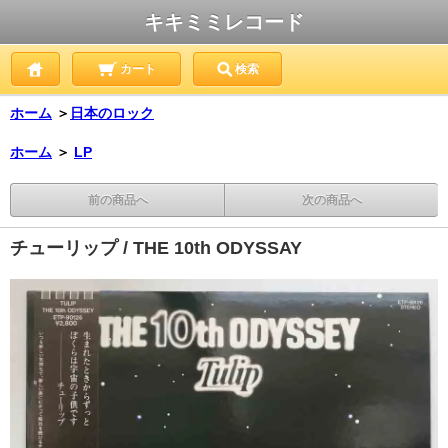
キキミミレコード
カート
検索
ホーム
＞
日本のロック
ホーム
＞
LP
前の商品へ
次の商品へ
チューリップ / THE 10th ODYSSAY