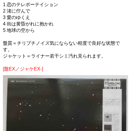
1 恋のテレポーテイション
2 渚に佇んで
3 愛のゆくえ
4 街は黄昏がれに抱かれ
5 地球の空から
盤質＝チリプチノイズ気にならない程度で良好な状態で
す。
ジャケット＝ライナー若干シミ汚れ見られます。
[盤EX／ジャケEX-]