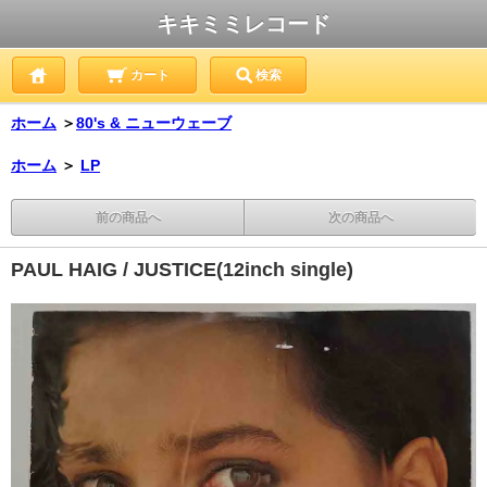
キキミミレコード
カート
検索
ホーム
＞
80's & ニューウェーブ
ホーム
＞
LP
前の商品へ
次の商品へ
PAUL HAIG / JUSTICE(12inch single)