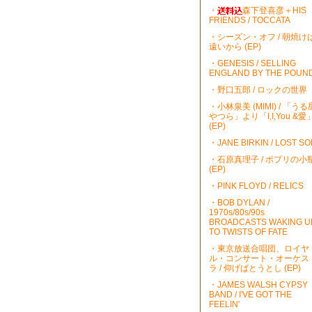
・
森下登喜彦＋HIS
FRIENDS / TOCCATA
・シーズン・オフ / 朝焼け
遠いから (EP)
・GENESIS / SELLING
ENGLAND BY THE POUN
・野口五郎 / ロックの世界
・小林泉美 (MIMI) / 「うる
やつら」より「I,I,You &愛
(EP)
・JANE BIRKIN / LOST S
・石原真理子 / ポプリの小
(EP)
・PINK FLOYD / RELICS
・BOB DYLAN /
1970s/80s/90s
BROADCASTS WAKING U
TO TWISTS OF FATE
・東京放送合唱団、ロイヤ
ル・コンサート・オーケス
ラ / 仰げばとうとし (EP)
・JAMES WALSH CYPSY
BAND / I'VE GOT THE
FEELIN'