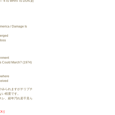
T -4 IS WHAT IS DUN.刻
America / Damage Is
merged
Boss
ainment
s Could March? (1974)
owhere
ceived
やみられますがチリプチ
ない程度です。
スレ、経年汚れ若干見ら
X-]