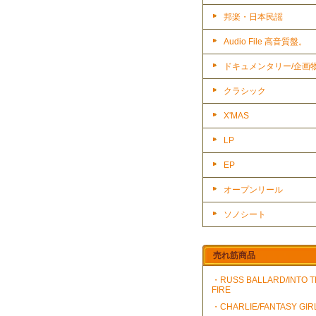
邦楽・日本民謡
Audio File 高音質盤。
ドキュメンタリー/企画
クラシック
X'MAS
LP
EP
オープンリール
ソノシート
売れ筋商品
・RUSS BALLARD/INTO 
FIRE
・CHARLIE/FANTASY GIR