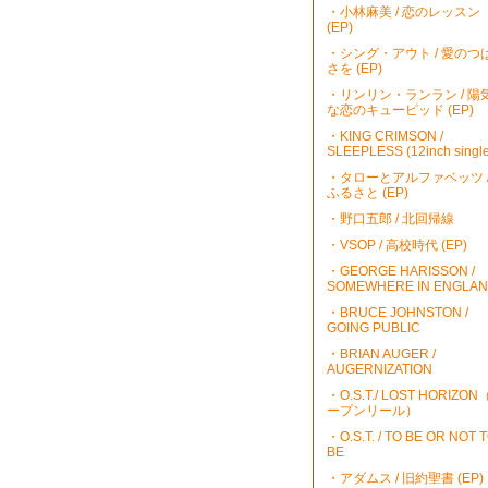
・小林麻美 / 恋のレッスン
(EP)
・シング・アウト / 愛のつ
さを (EP)
・リンリン・ランラン / 陽
な恋のキューピッド (EP)
・KING CRIMSON /
SLEEPLESS (12inch single
・タローとアルファベッツ 
ふるさと (EP)
・野口五郎 / 北回帰線
・VSOP / 高校時代 (EP)
・GEORGE HARISSON /
SOMEWHERE IN ENGLA
・BRUCE JOHNSTON /
GOING PUBLIC
・BRIAN AUGER /
AUGERNIZATION
・O.S.T./ LOST HORIZO
ープンリール）
・O.S.T. / TO BE OR NOT 
BE
・アダムス / 旧約聖書 (EP)