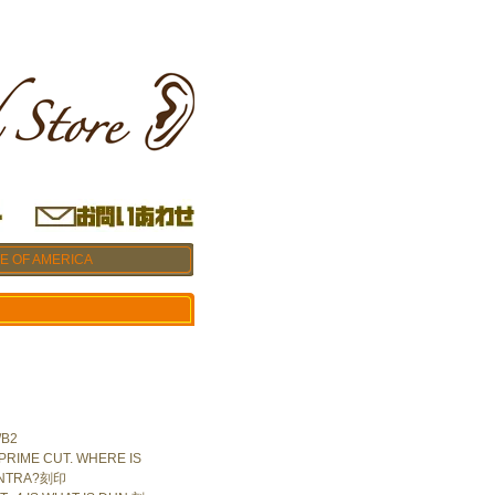
CE OF AMERICA
B2
RIME CUT. WHERE IS
ANTRA?刻印