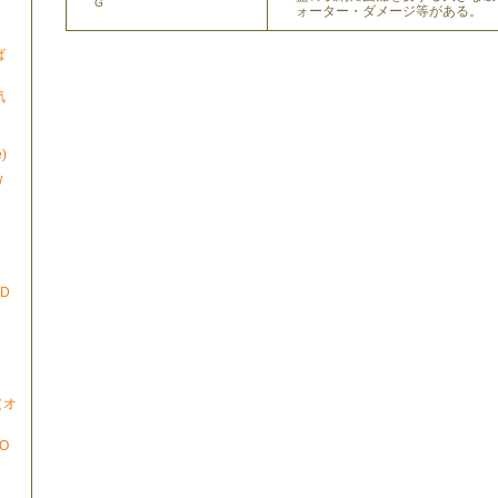
G
ォーター・ダメージ等がある。
ば
気
)
/
ND
N（オ
TO