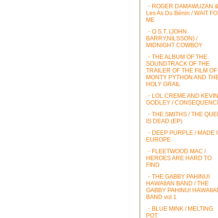
・ROGER DAMAWUZAN 
Les As Du Bénin / WAIT F
ME
・O.S.T. (JOHN
BARRY,NILSSON) /
MIDNIGHT COWBOY
・THE ALBUM OF THE
SOUNDTRACK OF THE
TRAILER OF THE FILM OF
MONTY PYTHON AND TH
HOLY GRAIL
・LOL CREME AND KEVI
GODLEY / CONSEQUENC
・THE SMITHS / THE QU
IS DEAD (EP)
・DEEP PURPLE / MADE 
EUROPE
・FLEETWOOD MAC /
HEROES ARE HARD TO
FIND
・THE GABBY PAHINUI
HAWAIIAN BAND / THE
GABBY PAHINUI HAWAIIA
BAND vol.1
・BLUE MINK / MELTING
POT