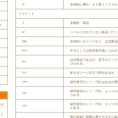
全体的に擦れ・キズ多くノイズも
G
ジャケット
未開封・新品
S
物
シールドされていない新品 / デ
M
全体的にダメージなく、ほぼ新品
NM
中古としては経年疲労感じられず
EX+
ほぼ美品であるが、若干のリング
EX
けられる。
多少ダメージ目立つ部分あるが、
EX-
経年疲労のシミ・汚れはあるが擦
VG+
経年疲労のシミ・汚れ、エッジの
VG
られる。
経年疲労のシミ・汚れ、エッジの
THE
VG-
がある。
LS
盤の収納に困難を要する大きな破