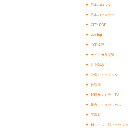
日本のロック
日本のフォーク
CITY POP
yuming
山下達郎
ナイアガラ関連
井上陽水
沖縄ミュージック
歌謡曲
邦画サントラ・TV
舞台・ミュージカル
宝塚系
和ジャズ・和フュージ