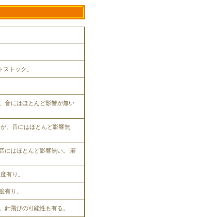
ットストック。
、音にはほとんど影響が無い
れるが、音にはほとんど影響無
音にはほとんど影響無い。 若
程度有り。
程度有り。
。針飛びの可能性も有る。