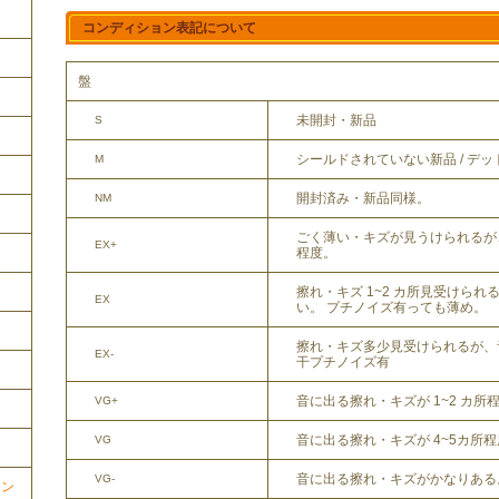
コンディション表記について
盤
未開封・新品
S
シールドされていない新品 / デ
M
開封済み・新品同様。
NM
ごく薄い・キズが見うけられるが
EX+
程度。
擦れ・キズ 1~2 カ所見受けら
EX
い。 プチノイズ有っても薄め。
擦れ・キズ多少見受けられるが、
EX-
干プチノイズ有
音に出る擦れ・キズが 1~2 カ所
VG+
音に出る擦れ・キズが 4~5カ所
VG
音に出る擦れ・キズがかなりある
VG-
ョン