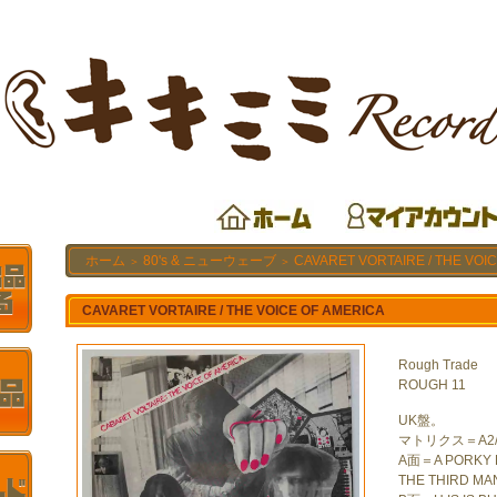
ホーム
80's & ニューウェーブ
CAVARET VORTAIRE / THE VOI
＞
＞
CAVARET VORTAIRE / THE VOICE OF AMERICA
Rough Trade
ROUGH 11
UK盤。
マトリクス＝A2/
A面＝A PORKY P
THE THIRD M