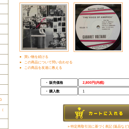
買い物を続ける
この商品について問い合わせる
この商品を友達に教える
ク
・ 販売価格
2,800円(内税)
・ 購入数
1
G
ク（
» 特定商取引法に基づく表記 (返品など)