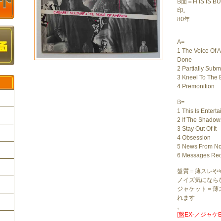
B面＝H IS IS BU
印。
80年
A=
1 The Voice Of 
Done
2 Partially Sub
3 Kneel To The 
4 Premonition
B=
1 This Is Entert
2 If The Shadow
3 Stay Out Of It
ク
4 Obsession
5 News From N
6 Messages Re
盤質＝薄スレや
ノイズ気になら
ジャケット＝薄
れます
。
[盤EX-／ジャケE