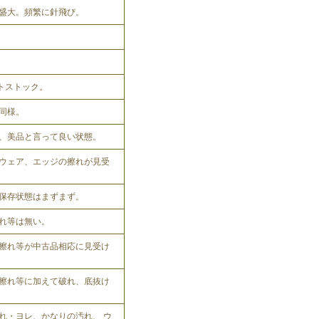
盛大。頻繁に針飛び。
ットストック。
同様。
、美品と言って良い状態。
ウェア、エッジの擦れが見受
保存状態はまずまず。
れ等は無い。
擦れ等が中古品相応に見受け
擦れ等に加えて破れ、底抜け
れ・ヨレ、かなりの汚れ、 ウ