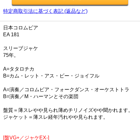
特定商取引法に基づく表記 (返品など)
日本コロムビア
EA 181
スリーブジャケ
75年。
A=タタロチカ
B=カム・レット・アス・ビー・ジョイフル
A=演奏／コロムビア・フォークダンス・オーケストトラ
B=演奏／M・ハーマンとその楽団
盤質＝薄スレやや見られ薄めチリノイズやや聞かれます。
ジャケット＝薄スレ経年汚れやや見られます。
[盤VG+／ジャケEX-]