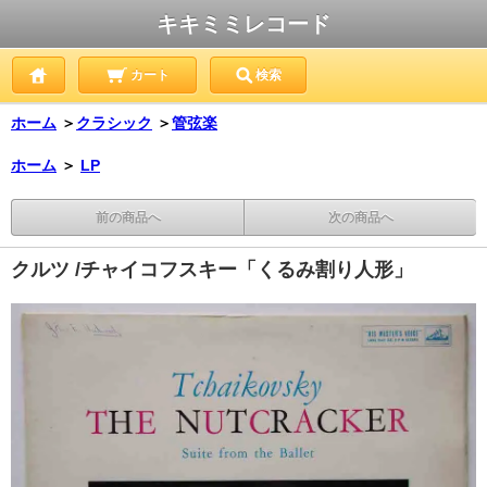
キキミミレコード
カート
検索
ホーム
＞
クラシック
＞
管弦楽
ホーム
＞
LP
前の商品へ
次の商品へ
クルツ /チャイコフスキー「くるみ割り人形」