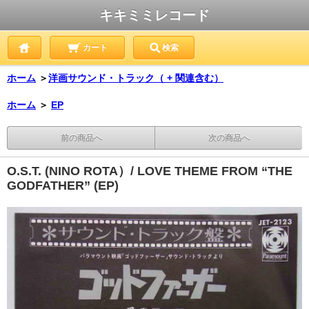
キキミミレコード
カート
検索
ホーム
＞
洋画サウンド・トラック（ + 関連含む）
ホーム
＞
EP
前の商品へ
次の商品へ
O.S.T. (NINO ROTA）/ LOVE THEME FROM “THE
GODFATHER” (EP)