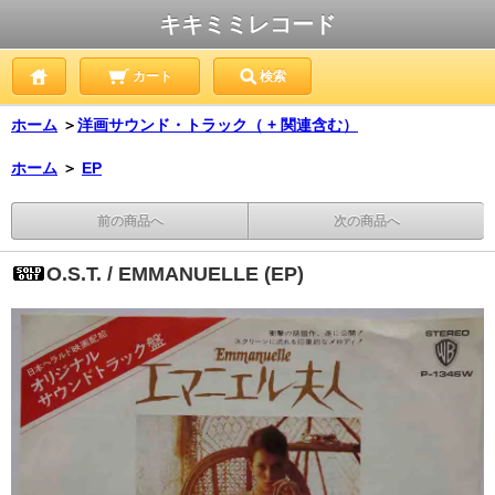
キキミミレコード
カート
検索
ホーム
＞
洋画サウンド・トラック（ + 関連含む）
ホーム
＞
EP
前の商品へ
次の商品へ
O.S.T. / EMMANUELLE (EP)