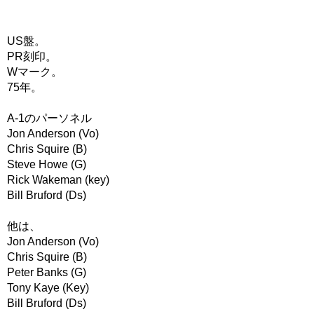
US盤。
PR刻印。
Wマーク。
75年。
A-1のパーソネル
Jon Anderson (Vo)
Chris Squire (B)
Steve Howe (G)
Rick Wakeman (key)
Bill Bruford (Ds)
他は、
Jon Anderson (Vo)
Chris Squire (B)
Peter Banks (G)
Tony Kaye (Key)
Bill Bruford (Ds)