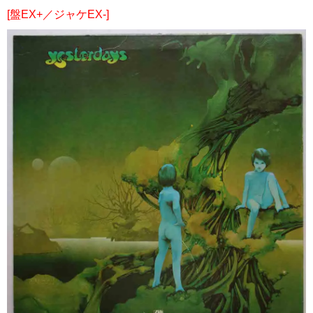
[盤EX+／ジャケEX-]