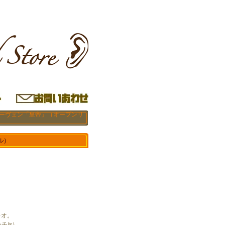
トーヴェン「皇帝」（オープンリ
ル）
レオ。
ンチ/s）