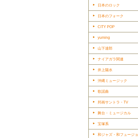
日本のロック
日本のフォーク
CITY POP
yuming
山下達郎
ナイアガラ関連
井上陽水
沖縄ミュージック
歌謡曲
邦画サントラ・TV
舞台・ミュージカル
宝塚系
和ジャズ・和フュージ