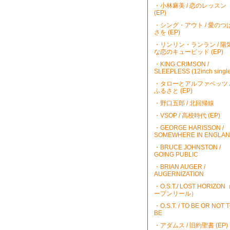
・小林麻美 / 恋のレッスン
(EP)
・シング・アウト / 愛のつ
さを (EP)
・リンリン・ランラン / 陽
な恋のキューピッド (EP)
・KING CRIMSON /
SLEEPLESS (12inch single
・タローとアルファベッツ 
ふるさと (EP)
・野口五郎 / 北回帰線
・VSOP / 高校時代 (EP)
・GEORGE HARISSON /
SOMEWHERE IN ENGLA
・BRUCE JOHNSTON /
GOING PUBLIC
・BRIAN AUGER /
AUGERNIZATION
・O.S.T./ LOST HORIZO
ープンリール）
・O.S.T. / TO BE OR NOT 
BE
・アダムス / 旧約聖書 (EP)