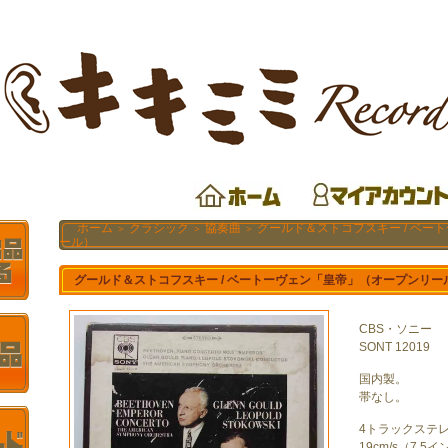
ホーム
クラシック
協奏曲
グールド＆ストコフスキー / ベー
＞
＞
＞
ール）
グールド＆ストコフスキー / ベートーヴェン「皇帝」（オープンリー
CBS・ソニー
SONT 12019
国内製。
帯なし。
4トラックステ
19cm/s（7.5イ