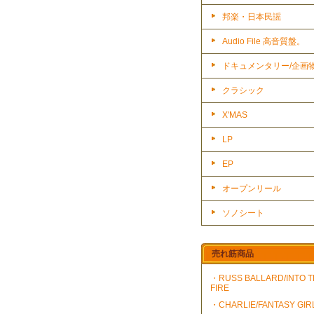
邦楽・日本民謡
Audio File 高音質盤。
ドキュメンタリー/企画
クラシック
X'MAS
LP
EP
オープンリール
ソノシート
売れ筋商品
・RUSS BALLARD/INTO 
FIRE
・CHARLIE/FANTASY GIR