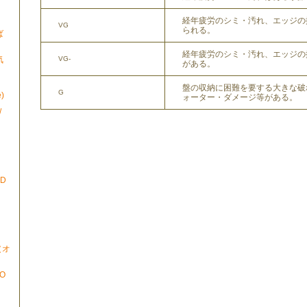
経年疲労のシミ・汚れ、エッジの
VG
られる。
ば
経年疲労のシミ・汚れ、エッジの
VG-
気
がある。
盤の収納に困難を要する大きな破
G
)
ォーター・ダメージ等がある。
/
ND
N（オ
TO