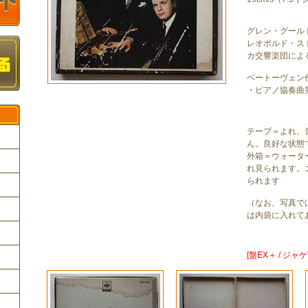
グレン・グール
レオポルド・ス
カ交響楽団によ
ベートーヴェン
・ピアノ協奏曲
テープ＝よれ、
ん。良好な状態
外箱＝ウォータ
れ見られます。
られます
ク
（なお、写真で
は内袋に入れて
[盤EX＋ / ジャケ