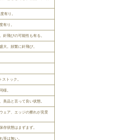
程度有り。
程度有り。
。針飛びの可能性も有る。
盛大。頻繁に針飛び。
ットストック。
同様。
、美品と言って良い状態。
ウェア、エッジの擦れが見受
保存状態はまずまず。
れ等は無い。