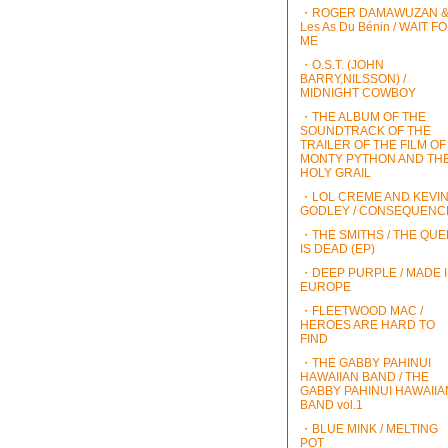
・ROGER DAMAWUZAN 
Les As Du Bénin / WAIT F
ME
・O.S.T. (JOHN
BARRY,NILSSON) /
MIDNIGHT COWBOY
・THE ALBUM OF THE
SOUNDTRACK OF THE
TRAILER OF THE FILM OF
MONTY PYTHON AND TH
HOLY GRAIL
・LOL CREME AND KEVI
GODLEY / CONSEQUENC
・THE SMITHS / THE QU
IS DEAD (EP)
・DEEP PURPLE / MADE 
EUROPE
・FLEETWOOD MAC /
HEROES ARE HARD TO
FIND
・THE GABBY PAHINUI
HAWAIIAN BAND / THE
GABBY PAHINUI HAWAIIA
BAND vol.1
・BLUE MINK / MELTING
POT