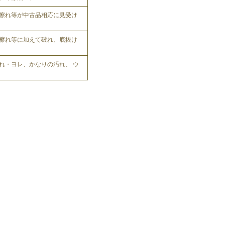
擦れ等が中古品相応に見受け
擦れ等に加えて破れ、底抜け
れ・ヨレ、かなりの汚れ、 ウ