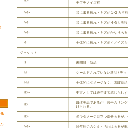
EX-
干プチノイズ有
音に出る擦れ・キズが 1~2 カ所
VG+
音に出る擦れ・キズが 4~5カ所
VG
物
音に出る擦れ・キズがかなりある
VG-
全体的に擦れ・キズ多くノイズも
G
ジャケット
未開封・新品
S
シールドされていない新品 / デ
M
全体的にダメージなく、ほぼ新品
NM
中古としては経年疲労感じられず
EX+
ほぼ美品であるが、若干のリング
EX
けられる。
THE
多少ダメージ目立つ部分あるが、
EX-
LS
経年疲労のシミ・汚れはあるが擦
VG+