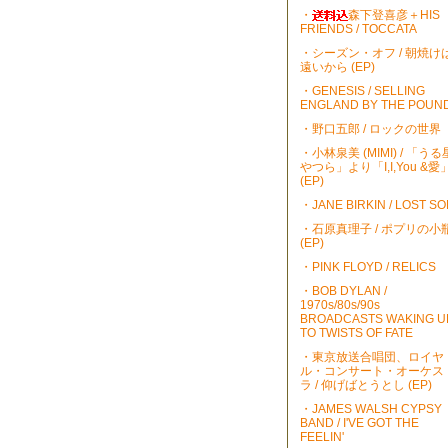
・
森下登喜彦＋HIS
FRIENDS / TOCCATA
・シーズン・オフ / 朝焼け
遠いから (EP)
・GENESIS / SELLING
ENGLAND BY THE POUN
・野口五郎 / ロックの世界
・小林泉美 (MIMI) / 「うる
やつら」より「I,I,You &愛
(EP)
・JANE BIRKIN / LOST S
・石原真理子 / ポプリの小
(EP)
・PINK FLOYD / RELICS
・BOB DYLAN /
1970s/80s/90s
BROADCASTS WAKING U
TO TWISTS OF FATE
・東京放送合唱団、ロイヤ
ル・コンサート・オーケス
ラ / 仰げばとうとし (EP)
・JAMES WALSH CYPSY
BAND / I'VE GOT THE
FEELIN'