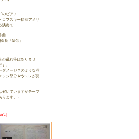
ドのピアノ、
トコフスキー指揮アメリ
る演奏で
作曲
第5番「皇帝」
音の乱れ等はありませ
です。
ーダメージ？のような汚
エッジ部分ややスレが見
は省いていますがテープ
あります。）
VG-]