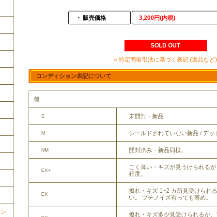
・ 販売価格
3,200円(内税)
SOLD OUT
» 特定商取引法に基づく表記 (返品など)
コンディション表記について
盤
未開封・新品
S
シールドされていない新品 / デ
M
開封済み・新品同様。
NM
ごく薄い・キズが見うけられるが
EX+
程度。
擦れ・キズ 1~2 カ所見受けら
EX
い。 プチノイズ有っても薄め。
ョン
擦れ・キズ多少見受けられるが、