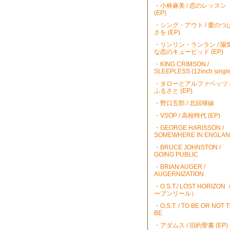
・小林麻美 / 恋のレッスン
(EP)
・シング・アウト / 愛のつ
さを (EP)
・リンリン・ランラン / 陽
な恋のキューピッド (EP)
・KING CRIMSON /
SLEEPLESS (12inch single
・タローとアルファベッツ 
ふるさと (EP)
・野口五郎 / 北回帰線
・VSOP / 高校時代 (EP)
・GEORGE HARISSON /
SOMEWHERE IN ENGLA
・BRUCE JOHNSTON /
GOING PUBLIC
・BRIAN AUGER /
AUGERNIZATION
・O.S.T./ LOST HORIZO
ープンリール）
・O.S.T. / TO BE OR NOT 
BE
・アダムス / 旧約聖書 (EP)