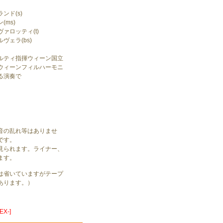
ンド(s)
(ms)
ァロッティ(t)
ヴェラ(bs)
ルティ指揮ウィーン国立
ウィーンフィルハーモニ
る演奏で
」
音の乱れ等はありませ
です。
見られます。ライナー、
ます。
は省いていますがテープ
あります。）
X-]