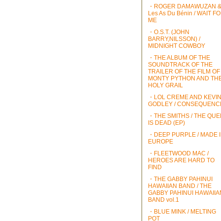
・ROGER DAMAWUZAN 
Les As Du Bénin / WAIT F
ME
・O.S.T. (JOHN
BARRY,NILSSON) /
MIDNIGHT COWBOY
・THE ALBUM OF THE
SOUNDTRACK OF THE
TRAILER OF THE FILM OF
MONTY PYTHON AND TH
HOLY GRAIL
・LOL CREME AND KEVI
GODLEY / CONSEQUENC
・THE SMITHS / THE QU
IS DEAD (EP)
・DEEP PURPLE / MADE 
EUROPE
・FLEETWOOD MAC /
HEROES ARE HARD TO
FIND
・THE GABBY PAHINUI
HAWAIIAN BAND / THE
GABBY PAHINUI HAWAIIA
BAND vol.1
・BLUE MINK / MELTING
POT