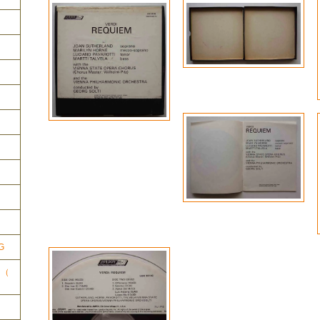
ク
G
ク（