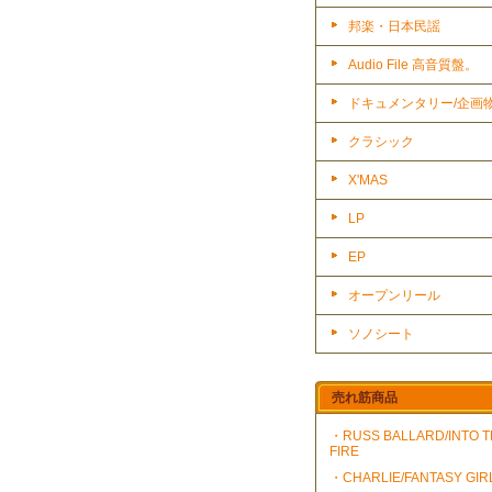
邦楽・日本民謡
Audio File 高音質盤。
ドキュメンタリー/企画
クラシック
X'MAS
LP
EP
オープンリール
ソノシート
売れ筋商品
・RUSS BALLARD/INTO 
FIRE
・CHARLIE/FANTASY GIR