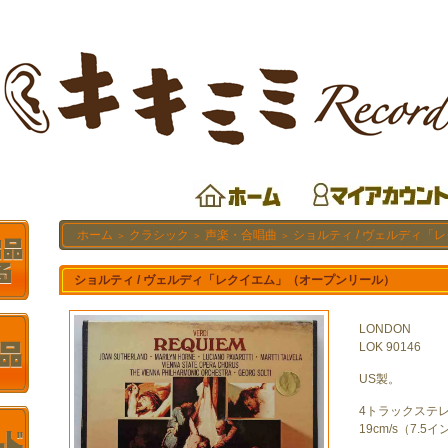
ホーム
クラシック
声楽・合唱曲
ショルティ / ヴェルディ「
＞
＞
＞
ショルティ / ヴェルディ「レクイエム」（オープンリール）
LONDON
LOK 90146
US製。
4トラックステ
19cm/s（7.5イ