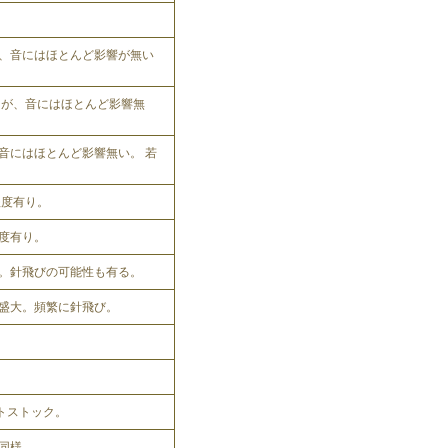
、音にはほとんど影響が無い
れるが、音にはほとんど影響無
音にはほとんど影響無い。 若
程度有り。
程度有り。
。針飛びの可能性も有る。
盛大。頻繁に針飛び。
ットストック。
同様。