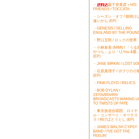
・
森下登喜彦＋HIS
FRIENDS / TOCCATA
・シーズン・オフ / 朝焼け
遠いから (EP)
・GENESIS / SELLING
ENGLAND BY THE POUN
・野口五郎 / ロックの世界
・小林泉美 (MIMI) / 「うる
やつら」より「I,I,You &愛
(EP)
・JANE BIRKIN / LOST S
・石原真理子 / ポプリの小
(EP)
・PINK FLOYD / RELICS
・BOB DYLAN /
1970s/80s/90s
BROADCASTS WAKING U
TO TWISTS OF FATE
・東京放送合唱団、ロイヤ
ル・コンサート・オーケス
ラ / 仰げばとうとし (EP)
・JAMES WALSH CYPSY
BAND / I'VE GOT THE
FEELIN'