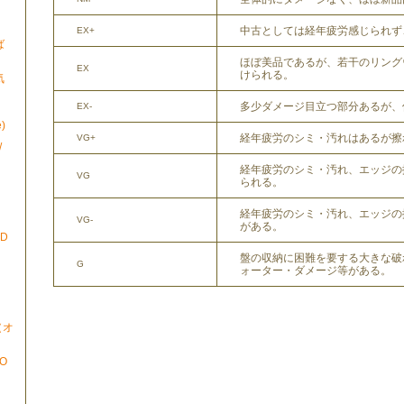
中古としては経年疲労感じられず
EX+
ば
ほぼ美品であるが、若干のリング
EX
けられる。
気
多少ダメージ目立つ部分あるが、
EX-
)
経年疲労のシミ・汚れはあるが擦
VG+
/
経年疲労のシミ・汚れ、エッジの
VG
られる。
経年疲労のシミ・汚れ、エッジの
VG-
がある。
ND
盤の収納に困難を要する大きな破
G
ォーター・ダメージ等がある。
N（オ
TO