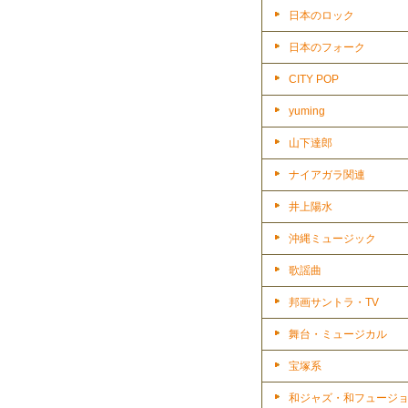
日本のロック
日本のフォーク
CITY POP
yuming
山下達郎
ナイアガラ関連
井上陽水
沖縄ミュージック
歌謡曲
邦画サントラ・TV
舞台・ミュージカル
宝塚系
和ジャズ・和フュージ