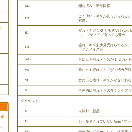
開封済み・新品同様。
NM
ごく薄い・キズが見うけられるが
EX+
程度。
物
擦れ・キズ 1~2 カ所見受けら
EX
い。 プチノイズ有っても薄め。
擦れ・キズ多少見受けられるが、
EX-
干プチノイズ有
音に出る擦れ・キズが 1~2 カ所
VG+
音に出る擦れ・キズが 4~5カ所
VG
音に出る擦れ・キズがかなりある
VG-
全体的に擦れ・キズ多くノイズも
G
ジャケット
未開封・新品
S
THE
シールドされていない新品 / デ
M
LS
全体的にダメージなく、ほぼ新品
NM