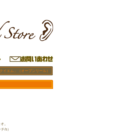
レクイエム」（オープンリール）
レオ。
ンチ/s）