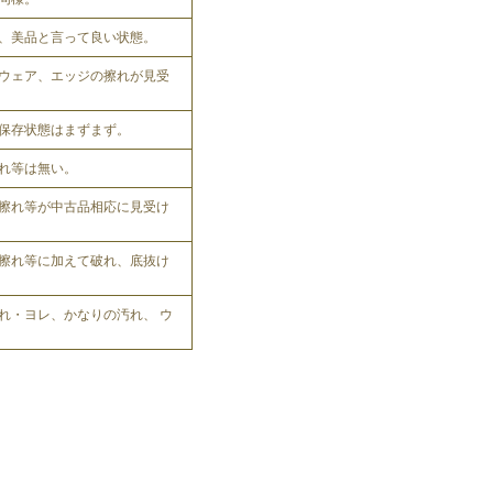
、美品と言って良い状態。
ウェア、エッジの擦れが見受
保存状態はまずまず。
れ等は無い。
擦れ等が中古品相応に見受け
擦れ等に加えて破れ、底抜け
れ・ヨレ、かなりの汚れ、 ウ