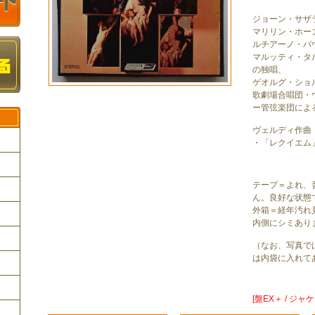
ジョーン・サザラ
マリリン・ホーン
ルチアーノ・パヴ
マルッティ・タル
の独唱、
ゲオルグ・ショ
歌劇場合唱団・
ー管弦楽団によ
ヴェルディ作曲
・「レクイエム
テープ＝よれ、
ク
ん。良好な状態
外箱＝経年汚れ
内側にシミあり
（なお、写真で
は内袋に入れて
[盤EX＋ / ジャケE