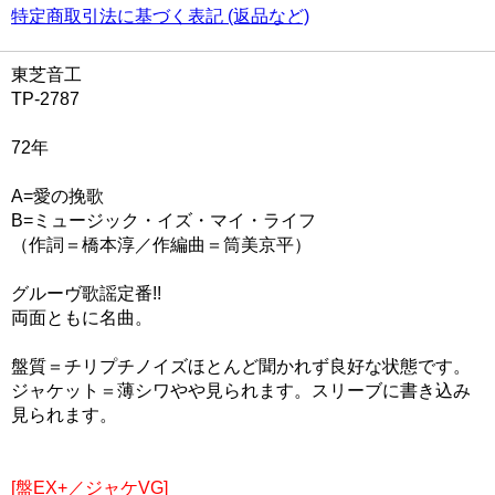
特定商取引法に基づく表記 (返品など)
東芝音工
TP-2787
72年
A=愛の挽歌
B=ミュージック・イズ・マイ・ライフ
（作詞＝橋本淳／作編曲＝筒美京平）
グルーヴ歌謡定番!!
両面ともに名曲。
盤質＝チリプチノイズほとんど聞かれず良好な状態です。
ジャケット＝薄シワやや見られます。スリーブに書き込み
見られます。
[盤EX+／ジャケVG]