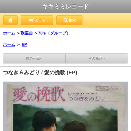
キキミミレコード
カート
検索
ホーム
＞
歌謡曲
＞
70's（グループ）
ホーム
＞
EP
前の商品へ
次の商品へ
つなき＆みどり / 愛の挽歌 (EP)