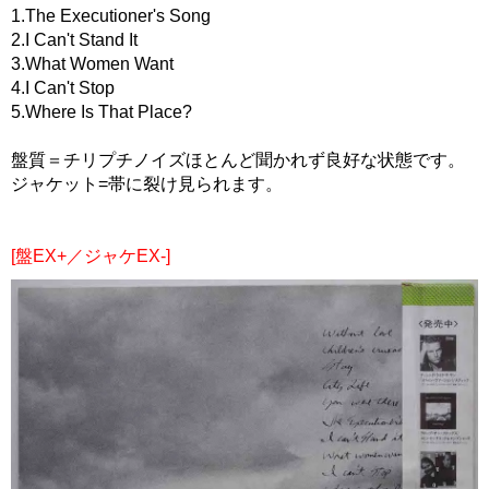
1.The Executioner's Song
2.I Can't Stand It
3.What Women Want
4.I Can't Stop
5.Where Is That Place?
盤質＝チリプチノイズほとんど聞かれず良好な状態です。
ジャケット=帯に裂け見られます。
[盤EX+／ジャケEX-]