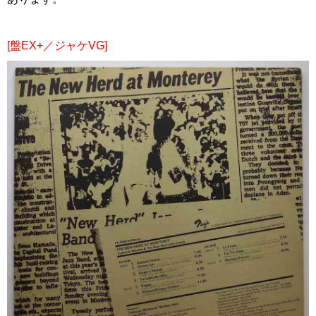
[盤EX+／ジャケVG]