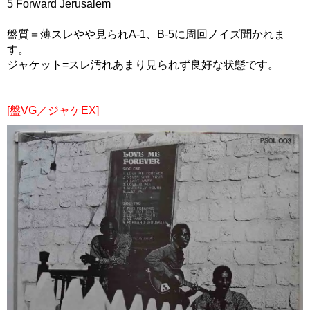
5 Forward Jerusalem
盤質＝薄スレやや見られA-1、B-5に周回ノイズ聞かれま
す。
ジャケット=スレ汚れあまり見られず良好な状態です。
[盤VG／ジャケEX]