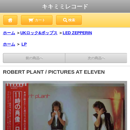
キキミミレコード
カート
検索
ホーム
＞
UKロック&ポップス
＞
LED ZEPPERIN
ホーム
＞
LP
前の商品へ
次の商品へ
ROBERT PLANT / PICTURES AT ELEVEN