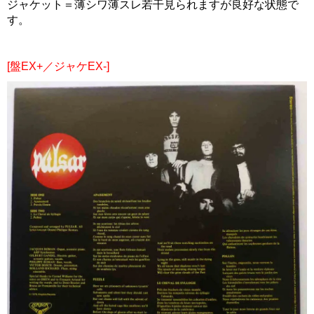
ジャケット＝薄シワ薄スレ若干見られますが良好な状態で
す。
[盤EX+／ジャケEX-]