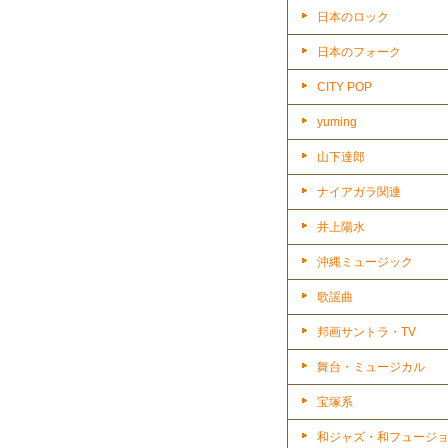
日本のロック
日本のフォーク
CITY POP
yuming
山下達郎
ナイアガラ関連
井上陽水
沖縄ミュージック
歌謡曲
邦画サントラ・TV
舞台・ミュージカル
宝塚系
和ジャズ・和フュージ