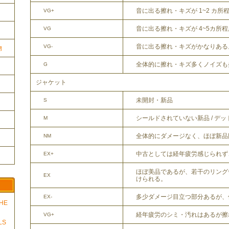
音に出る擦れ・キズが 1~2 カ所
VG+
音に出る擦れ・キズが 4~5カ所
VG
音に出る擦れ・キズがかなりある
VG-
物
全体的に擦れ・キズ多くノイズも
G
ジャケット
未開封・新品
S
シールドされていない新品 / デ
M
全体的にダメージなく、ほぼ新品
NM
中古としては経年疲労感じられず
EX+
ほぼ美品であるが、若干のリング
EX
けられる。
多少ダメージ目立つ部分あるが、
EX-
THE
経年疲労のシミ・汚れはあるが擦
VG+
LS