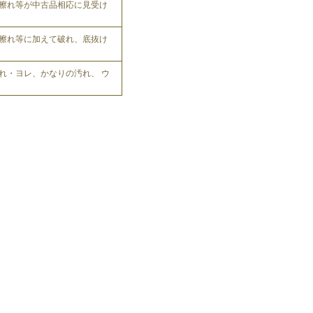
擦れ等が中古品相応に見受け
擦れ等に加えて破れ、底抜け
れ・ヨレ、かなりの汚れ、 ウ