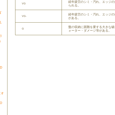
経年疲労のシミ・汚れ、エッジの
VG
られる。
ば
経年疲労のシミ・汚れ、エッジの
VG-
がある。
気
盤の収納に困難を要する大きな破
G
ォーター・ダメージ等がある。
)
/
ND
N（オ
TO