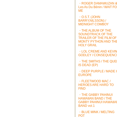
・ROGER DAMAWUZAN 
Les As Du Bénin / WAIT F
ME
・O.S.T. (JOHN
BARRY,NILSSON) /
MIDNIGHT COWBOY
・THE ALBUM OF THE
SOUNDTRACK OF THE
TRAILER OF THE FILM OF
MONTY PYTHON AND TH
HOLY GRAIL
・LOL CREME AND KEVI
GODLEY / CONSEQUENC
・THE SMITHS / THE QU
IS DEAD (EP)
・DEEP PURPLE / MADE 
EUROPE
・FLEETWOOD MAC /
HEROES ARE HARD TO
FIND
・THE GABBY PAHINUI
HAWAIIAN BAND / THE
GABBY PAHINUI HAWAIIA
BAND vol.1
・BLUE MINK / MELTING
POT