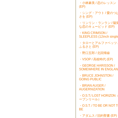
・小林麻美 / 恋のレッスン
(EP)
・シング・アウト / 愛のつ
さを (EP)
・リンリン・ランラン / 陽
な恋のキューピッド (EP)
・KING CRIMSON /
SLEEPLESS (12inch single
・タローとアルファベッツ 
ふるさと (EP)
・野口五郎 / 北回帰線
・VSOP / 高校時代 (EP)
・GEORGE HARISSON /
SOMEWHERE IN ENGLA
・BRUCE JOHNSTON /
GOING PUBLIC
・BRIAN AUGER /
AUGERNIZATION
・O.S.T./ LOST HORIZO
ープンリール）
・O.S.T. / TO BE OR NOT 
BE
・アダムス / 旧約聖書 (EP)