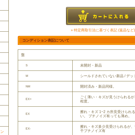
» 特定商取引法に基づく表記 (返品など)
コンディション表記について
盤
未開封・新品
S
シールドされていない新品 / デ
M
開封済み・新品同様。
NM
ごく薄い・キズが見うけられるが
EX+
程度。
擦れ・キズ 1~2 カ所見受けら
EX
い。 プチノイズ有っても薄め。
擦れ・キズ多少見受けられるが、
EX-
干プチノイズ有
ョン