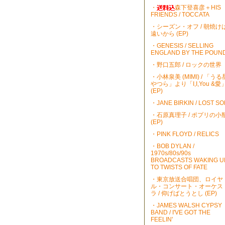
・
森下登喜彦＋HIS
FRIENDS / TOCCATA
・シーズン・オフ / 朝焼け
遠いから (EP)
・GENESIS / SELLING
ENGLAND BY THE POUN
・野口五郎 / ロックの世界
・小林泉美 (MIMI) / 「うる
やつら」より「I,I,You &愛
(EP)
・JANE BIRKIN / LOST S
・石原真理子 / ポプリの小
(EP)
・PINK FLOYD / RELICS
・BOB DYLAN /
1970s/80s/90s
BROADCASTS WAKING U
TO TWISTS OF FATE
・東京放送合唱団、ロイヤ
ル・コンサート・オーケス
ラ / 仰げばとうとし (EP)
・JAMES WALSH CYPSY
BAND / I'VE GOT THE
FEELIN'