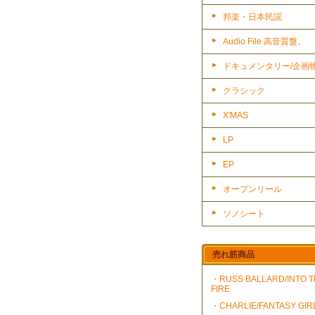
邦楽・日本民謡
Audio File 高音質盤。
ドキュメンタリー/企画
クラシック
X'MAS
LP
EP
オープンリール
ソノシート
売れ筋商品
・RUSS BALLARD/INTO 
FIRE
・CHARLIE/FANTASY GIR