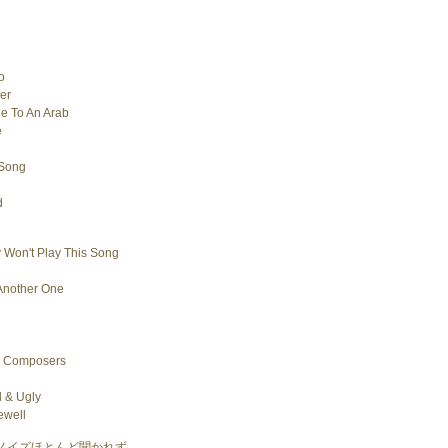
o
er
e To An Arab
e
 Song
d
y Won't Play This Song
Another One
n
g Composers
l & Ugly
ewell
ノイズほとんど聞かれず