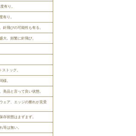
程度有り。
程度有り。
。針飛びの可能性も有る。
盛大。頻繁に針飛び。
ットストック。
同様。
、美品と言って良い状態。
ウェア、エッジの擦れが見受
保存状態はまずまず。
れ等は無い。