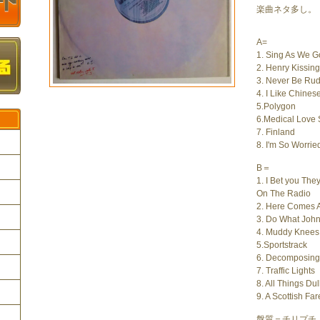
楽曲ネタ多し。
A=
1. Sing As We G
2. Henry Kissing
3. Never Be Rud
4. I Like Chines
5.Polygon
6.Medical Love
7. Finland
8. I'm So Worrie
B＝
1. I Bet you The
ク
On The Radio
2. Here Comes 
3. Do What Joh
4. Muddy Knees
5.Sportstrack
6. Decomposin
7. Traffic Lights
8. All Things Dul
9. A Scottish Far
盤質＝チリプチ