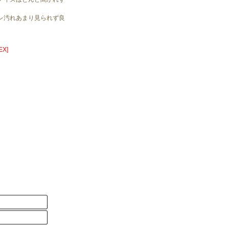
。
レ汚れあまり見られず良
X]