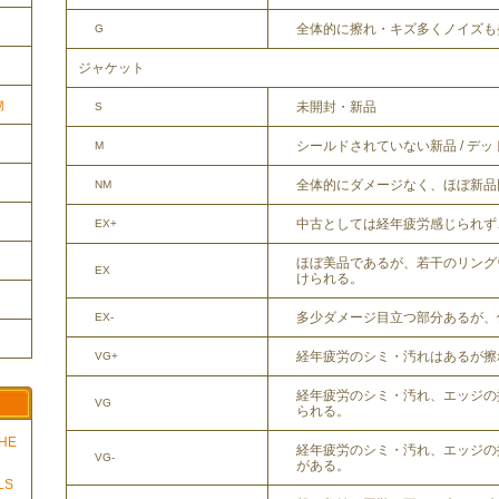
全体的に擦れ・キズ多くノイズも
G
ジャケット
物
未開封・新品
S
シールドされていない新品 / デ
M
全体的にダメージなく、ほぼ新品
NM
中古としては経年疲労感じられず
EX+
ほぼ美品であるが、若干のリング
EX
けられる。
多少ダメージ目立つ部分あるが、
EX-
経年疲労のシミ・汚れはあるが擦
VG+
経年疲労のシミ・汚れ、エッジの
VG
られる。
THE
経年疲労のシミ・汚れ、エッジの
VG-
がある。
LS