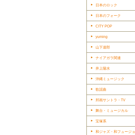
日本のロック
日本のフォーク
CITY POP
yuming
山下達郎
ナイアガラ関連
井上陽水
沖縄ミュージック
歌謡曲
邦画サントラ・TV
舞台・ミュージカル
宝塚系
和ジャズ・和フュージ