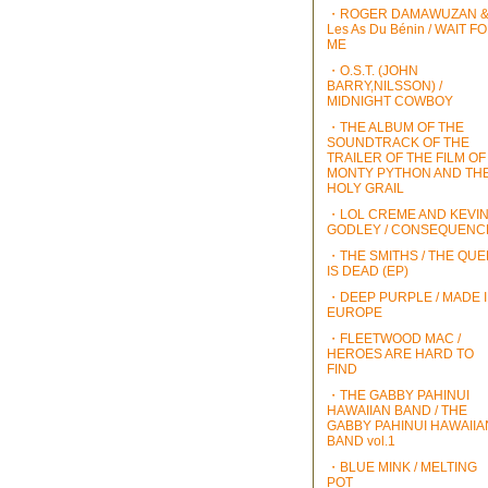
・ROGER DAMAWUZAN 
Les As Du Bénin / WAIT F
ME
・O.S.T. (JOHN
BARRY,NILSSON) /
MIDNIGHT COWBOY
・THE ALBUM OF THE
SOUNDTRACK OF THE
TRAILER OF THE FILM OF
MONTY PYTHON AND TH
HOLY GRAIL
・LOL CREME AND KEVI
GODLEY / CONSEQUENC
・THE SMITHS / THE QU
IS DEAD (EP)
・DEEP PURPLE / MADE 
EUROPE
・FLEETWOOD MAC /
HEROES ARE HARD TO
FIND
・THE GABBY PAHINUI
HAWAIIAN BAND / THE
GABBY PAHINUI HAWAIIA
BAND vol.1
・BLUE MINK / MELTING
POT