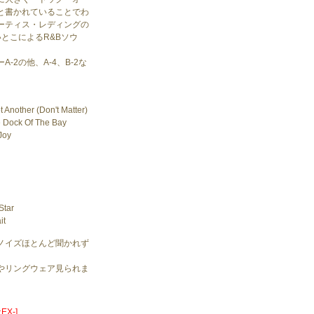
と書かれていることでわ
ーティス・レディングの
とこによるR&Bソウ
-2の他、A-4、B-2な
 Another (Don't Matter)
he Dock Of The Bay
Joy
Star
it
ノイズほとんど聞かれず
。
やリングウェア見られま
X-]