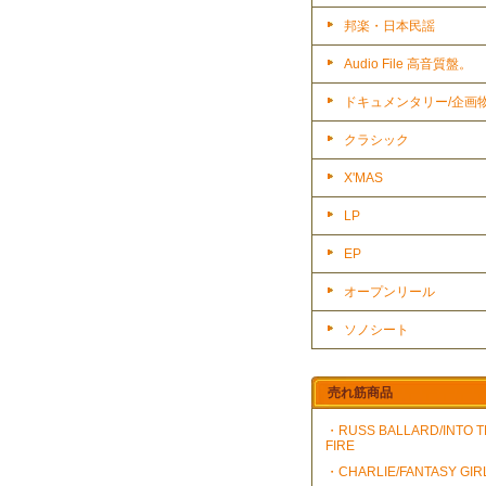
邦楽・日本民謡
Audio File 高音質盤。
ドキュメンタリー/企画
クラシック
X'MAS
LP
EP
オープンリール
ソノシート
売れ筋商品
・RUSS BALLARD/INTO 
FIRE
・CHARLIE/FANTASY GIR