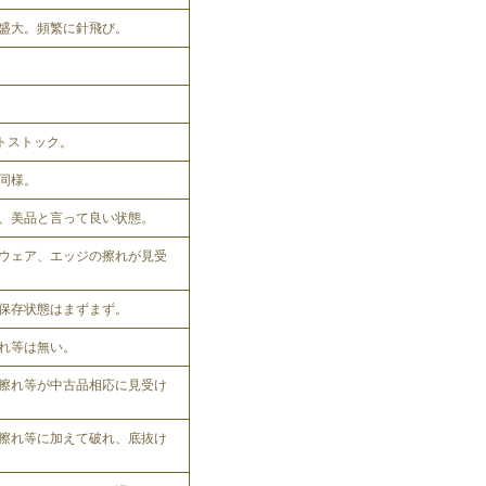
盛大。頻繁に針飛び。
ットストック。
同様。
、美品と言って良い状態。
ウェア、エッジの擦れが見受
保存状態はまずまず。
れ等は無い。
擦れ等が中古品相応に見受け
擦れ等に加えて破れ、底抜け