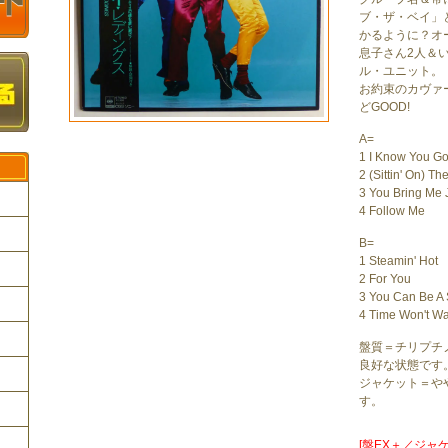
ブ・ザ・ベイ」
かるように？オ
息子さん2人＆い
ル・ユニット。
お約束のカヴァーA
どGOOD!
A=
1 I Know You Got
2 (Sittin' On) T
3 You Bring Me 
4 Follow Me
B=
1 Steamin' Hot
ク
2 For You
3 You Can Be A 
4 Time Won't Wa
盤質＝チリプチ
良好な状態です
ジャケット＝や
す。
[盤EX＋／ジャケE