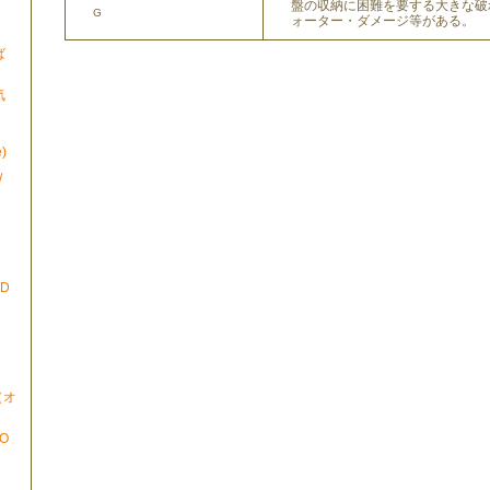
盤の収納に困難を要する大きな破
G
ォーター・ダメージ等がある。
ば
気
)
/
ND
N（オ
TO