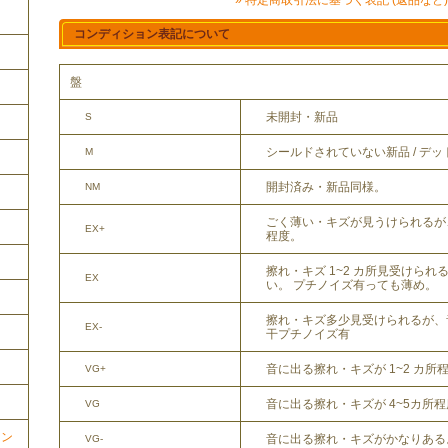
» 特定商取引法に基づく表記 (返品など)
コンディション表記について
盤
未開封・新品
S
シールドされていない新品 / デ
M
開封済み・新品同様。
NM
ごく薄い・キズが見うけられるが
EX+
程度。
擦れ・キズ 1~2 カ所見受けら
EX
い。 プチノイズ有っても薄め。
擦れ・キズ多少見受けられるが、
EX-
干プチノイズ有
音に出る擦れ・キズが 1~2 カ所
VG+
音に出る擦れ・キズが 4~5カ所
VG
ョン
音に出る擦れ・キズがかなりある
VG-