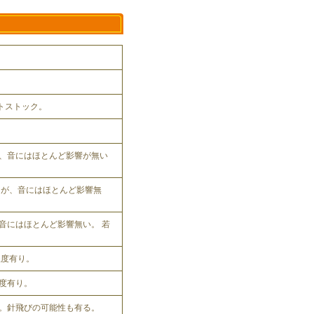
ットストック。
、音にはほとんど影響が無い
れるが、音にはほとんど影響無
音にはほとんど影響無い。 若
程度有り。
程度有り。
。針飛びの可能性も有る。