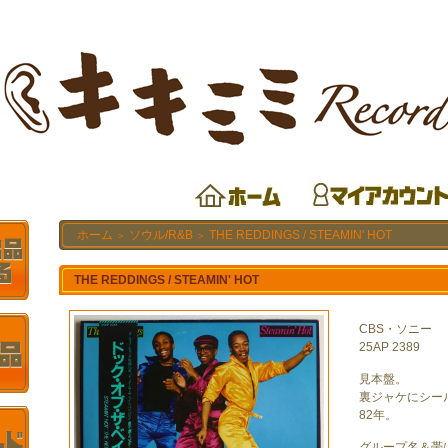
ホーム
ソウル/R&B
THE REDDINGS / STEAMIN' HOT
＞
＞
THE REDDINGS / STEAMIN' HOT
CBS・ソニー
25AP 2389
見本盤。
裏ジャケにシー
82年。
グループ名＆帯