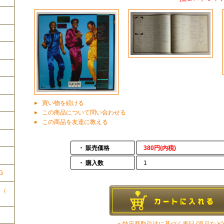
買い物を続ける
この商品について問い合わせる
この商品を友達に教える
ク
・ 販売価格
380円(内税)
・ 購入数
1
G
ク（