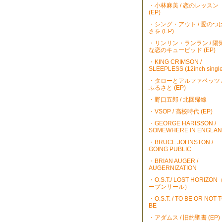
・小林麻美 / 恋のレッスン
(EP)
・シング・アウト / 愛のつ
さを (EP)
・リンリン・ランラン / 陽
な恋のキューピッド (EP)
・KING CRIMSON /
SLEEPLESS (12inch single
・タローとアルファベッツ 
ふるさと (EP)
・野口五郎 / 北回帰線
・VSOP / 高校時代 (EP)
・GEORGE HARISSON /
SOMEWHERE IN ENGLA
・BRUCE JOHNSTON /
GOING PUBLIC
・BRIAN AUGER /
AUGERNIZATION
・O.S.T./ LOST HORIZO
ープンリール）
・O.S.T. / TO BE OR NOT 
BE
・アダムス / 旧約聖書 (EP)