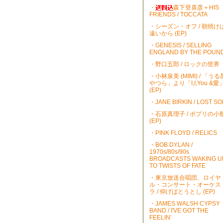
・
森下登喜彦＋HIS
FRIENDS / TOCCATA
・シーズン・オフ / 朝焼け
遠いから (EP)
・GENESIS / SELLING
ENGLAND BY THE POUN
・野口五郎 / ロックの世界
・小林泉美 (MIMI) / 「うる
やつら」より「I,I,You &愛
(EP)
・JANE BIRKIN / LOST S
・石原真理子 / ポプリの小
(EP)
・PINK FLOYD / RELICS
・BOB DYLAN /
1970s/80s/90s
BROADCASTS WAKING U
TO TWISTS OF FATE
・東京放送合唱団、ロイヤ
ル・コンサート・オーケス
ラ / 仰げばとうとし (EP)
・JAMES WALSH CYPSY
BAND / I'VE GOT THE
FEELIN'