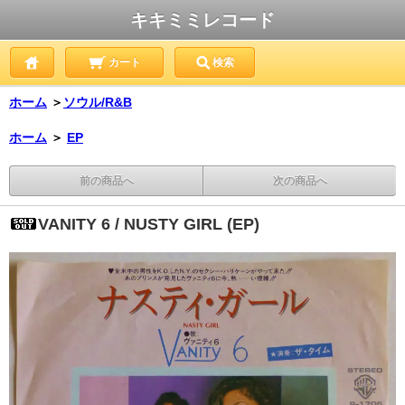
キキミミレコード
カート
検索
ホーム
＞
ソウル/R&B
ホーム
＞
EP
前の商品へ
次の商品へ
VANITY 6 / NUSTY GIRL (EP)