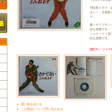
TBS系ドラマ
まい！」主題歌
マ。
盤＝チリプチノ
好な状態です。
ジャケット＝若
好な状態です。
[盤EX+／ジャケE
ク
買い物を続ける
この商品について問い合わせる