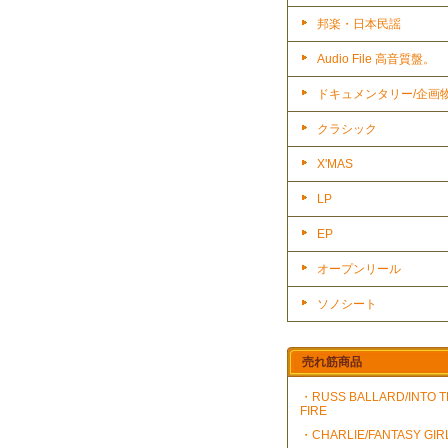
邦楽・日本民謡
Audio File 高音質盤。
ドキュメンタリー/企画
クラシック
X'MAS
LP
EP
オープンリール
ソノシート
売れ筋商品
・RUSS BALLARD/INTO 
FIRE
・CHARLIE/FANTASY GIR