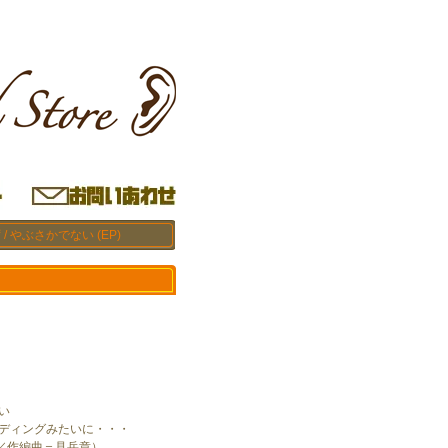
/ やぶさかでない (EP)
い
ンディングみたいに・・・
／作編曲＝見岳章）