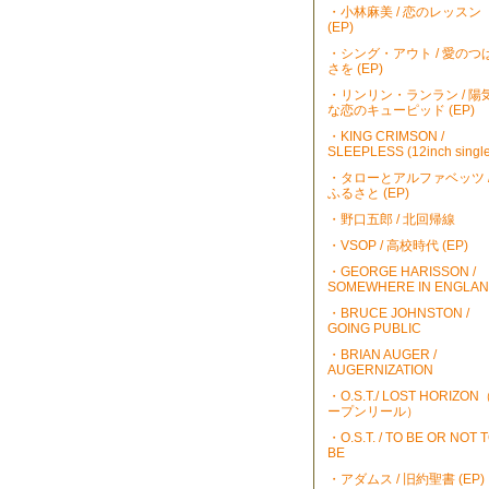
・小林麻美 / 恋のレッスン
(EP)
・シング・アウト / 愛のつ
さを (EP)
・リンリン・ランラン / 陽
な恋のキューピッド (EP)
・KING CRIMSON /
SLEEPLESS (12inch single
・タローとアルファベッツ 
ふるさと (EP)
・野口五郎 / 北回帰線
・VSOP / 高校時代 (EP)
・GEORGE HARISSON /
SOMEWHERE IN ENGLA
・BRUCE JOHNSTON /
GOING PUBLIC
・BRIAN AUGER /
AUGERNIZATION
・O.S.T./ LOST HORIZO
ープンリール）
・O.S.T. / TO BE OR NOT 
BE
・アダムス / 旧約聖書 (EP)