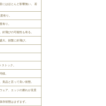
音にはほとんど影響無い。 若
程度有り。
程度有り。
。針飛びの可能性も有る。
盛大。頻繁に針飛び。
ットストック。
同様。
、美品と言って良い状態。
ウェア、エッジの擦れが見受
保存状態はまずまず。