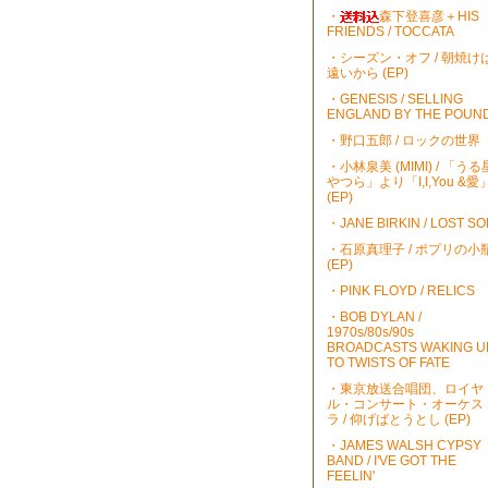
・
森下登喜彦＋HIS
FRIENDS / TOCCATA
・シーズン・オフ / 朝焼け
遠いから (EP)
・GENESIS / SELLING
ENGLAND BY THE POUN
・野口五郎 / ロックの世界
・小林泉美 (MIMI) / 「うる
やつら」より「I,I,You &愛
(EP)
・JANE BIRKIN / LOST S
・石原真理子 / ポプリの小
(EP)
・PINK FLOYD / RELICS
・BOB DYLAN /
1970s/80s/90s
BROADCASTS WAKING U
TO TWISTS OF FATE
・東京放送合唱団、ロイヤ
ル・コンサート・オーケス
ラ / 仰げばとうとし (EP)
・JAMES WALSH CYPSY
BAND / I'VE GOT THE
FEELIN'