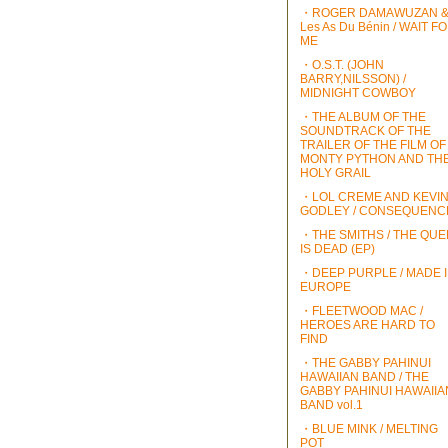
・ROGER DAMAWUZAN 
Les As Du Bénin / WAIT F
ME
・O.S.T. (JOHN
BARRY,NILSSON) /
MIDNIGHT COWBOY
・THE ALBUM OF THE
SOUNDTRACK OF THE
TRAILER OF THE FILM OF
MONTY PYTHON AND TH
HOLY GRAIL
・LOL CREME AND KEVI
GODLEY / CONSEQUENC
・THE SMITHS / THE QU
IS DEAD (EP)
・DEEP PURPLE / MADE 
EUROPE
・FLEETWOOD MAC /
HEROES ARE HARD TO
FIND
・THE GABBY PAHINUI
HAWAIIAN BAND / THE
GABBY PAHINUI HAWAIIA
BAND vol.1
・BLUE MINK / MELTING
POT