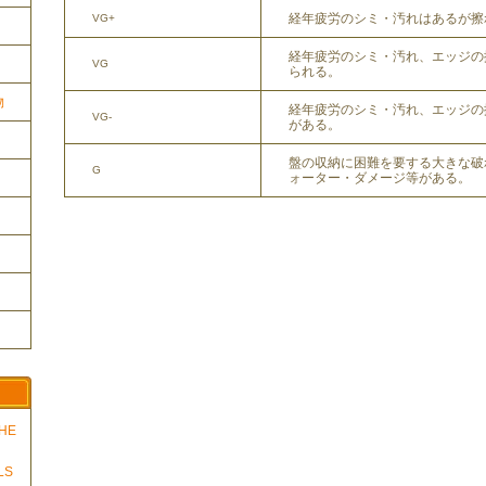
経年疲労のシミ・汚れはあるが擦
VG+
経年疲労のシミ・汚れ、エッジの
VG
られる。
物
経年疲労のシミ・汚れ、エッジの
VG-
がある。
盤の収納に困難を要する大きな破
G
ォーター・ダメージ等がある。
THE
LS