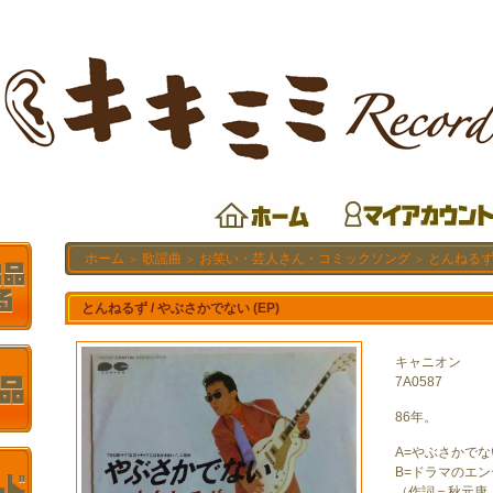
ホーム
歌謡曲
お笑い・芸人さん・コミックソング
とんねるず 
＞
＞
＞
とんねるず / やぶさかでない (EP)
キャニオン
7A0587
86年。
A=やぶさかでな
B=ドラマのエ
（作詞＝秋元康