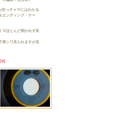
「お坊っチャマにはわかる
＆エンディング・テー
イズほとんど聞かれず良
干薄シワ見られますが良
X]