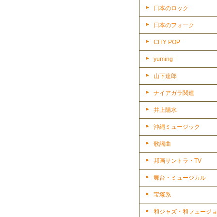
日本のロック
日本のフォーク
CITY POP
yuming
山下達郎
ナイアガラ関連
井上陽水
沖縄ミュージック
歌謡曲
邦画サントラ・TV
舞台・ミュージカル
宝塚系
和ジャズ・和フュージ