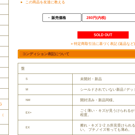
この商品を友達に教える
・ 販売価格
280円(内税)
SOLD OUT
» 特定商取引法に基づく表記 (返品など)
コンディション表記について
盤
未開封・新品
S
ク
シールドされていない新品 / デ
M
開封済み・新品同様。
NM
G
ごく薄い・キズが見うけられるが
EX+
程度。
ク（
擦れ・キズ 1~2 カ所見受けら
EX
い。 プチノイズ有っても薄め。