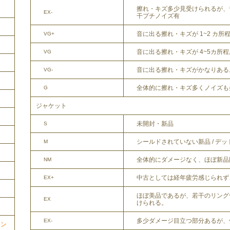
擦れ・キズ多少見受けられるが、
EX-
干プチノイズ有
音に出る擦れ・キズが 1~2 カ所
VG+
音に出る擦れ・キズが 4~5カ所
VG
音に出る擦れ・キズがかなりある
VG-
全体的に擦れ・キズ多くノイズも
G
ジャケット
未開封・新品
S
シールドされていない新品 / デ
M
全体的にダメージなく、ほぼ新品
NM
中古としては経年疲労感じられず
EX+
ほぼ美品であるが、若干のリング
EX
けられる。
多少ダメージ目立つ部分あるが、
EX-
ョン