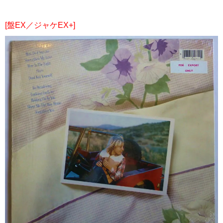
[盤EX／ジャケEX+]