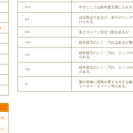
中古としては経年疲労感じられず
EX+
ほぼ美品であるが、若干のリング
EX
けられる。
物
多少ダメージ目立つ部分あるが、
EX-
経年疲労のシミ・汚れはあるが擦
VG+
経年疲労のシミ・汚れ、エッジの
VG
られる。
経年疲労のシミ・汚れ、エッジの
VG-
がある。
盤の収納に困難を要する大きな破
G
ォーター・ダメージ等がある。
THE
LS