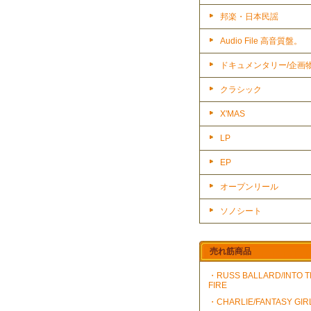
邦楽・日本民謡
Audio File 高音質盤。
ドキュメンタリー/企画
クラシック
X'MAS
LP
EP
オープンリール
ソノシート
売れ筋商品
・RUSS BALLARD/INTO 
FIRE
・CHARLIE/FANTASY GIR