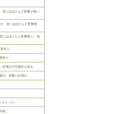
、音にはほとんど影響が無い
れるが、音にはほとんど影響無
音にはほとんど影響無い。 若
程度有り。
程度有り。
。針飛びの可能性も有る。
盛大。頻繁に針飛び。
ットストック。
同様。