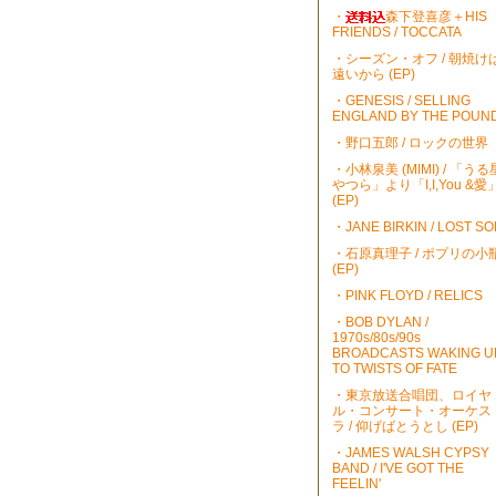
・
森下登喜彦＋HIS
FRIENDS / TOCCATA
・シーズン・オフ / 朝焼け
遠いから (EP)
・GENESIS / SELLING
ENGLAND BY THE POUN
・野口五郎 / ロックの世界
・小林泉美 (MIMI) / 「うる
やつら」より「I,I,You &愛
(EP)
・JANE BIRKIN / LOST S
・石原真理子 / ポプリの小
(EP)
・PINK FLOYD / RELICS
・BOB DYLAN /
1970s/80s/90s
BROADCASTS WAKING U
TO TWISTS OF FATE
・東京放送合唱団、ロイヤ
ル・コンサート・オーケス
ラ / 仰げばとうとし (EP)
・JAMES WALSH CYPSY
BAND / I'VE GOT THE
FEELIN'