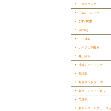
日本のロック
日本のフォーク
CITY POP
yuming
山下達郎
ナイアガラ関連
井上陽水
沖縄ミュージック
歌謡曲
邦画サントラ・TV
舞台・ミュージカル
宝塚系
和ジャズ・和フュージ