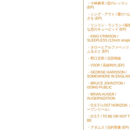
・小林麻美 / 恋のレッスン
(EP)
・シング・アウト / 愛のつ
さを (EP)
・リンリン・ランラン / 陽
な恋のキューピッド (EP)
・KING CRIMSON /
SLEEPLESS (12inch single
・タローとアルファベッツ 
ふるさと (EP)
・野口五郎 / 北回帰線
・VSOP / 高校時代 (EP)
・GEORGE HARISSON /
SOMEWHERE IN ENGLA
・BRUCE JOHNSTON /
GOING PUBLIC
・BRIAN AUGER /
AUGERNIZATION
・O.S.T./ LOST HORIZO
ープンリール）
・O.S.T. / TO BE OR NOT 
BE
・アダムス / 旧約聖書 (EP)