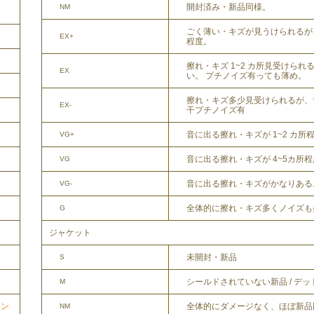
開封済み・新品同様。
NM
ごく薄い・キズが見うけられるが
EX+
程度。
擦れ・キズ 1~2 カ所見受けら
EX
い。 プチノイズ有っても薄め。
擦れ・キズ多少見受けられるが、
EX-
干プチノイズ有
音に出る擦れ・キズが 1~2 カ所
VG+
音に出る擦れ・キズが 4~5カ所
VG
音に出る擦れ・キズがかなりある
VG-
全体的に擦れ・キズ多くノイズも
G
ジャケット
未開封・新品
S
シールドされていない新品 / デ
M
全体的にダメージなく、ほぼ新品
ョン
NM