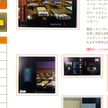
フィル・マンザ
ン、カーマイン・
ボズ・エズリン
ジャケットはヒ
ーガソン。
盤質＝チリプチ
非常に良好な状
ジャケット＝わ
れますが良好な
[盤EX＋／ジャケ
ク