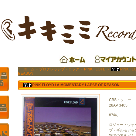
ホーム
プログレッシブ・ロック
PINK FLOYD
PINK FL
＞
＞
＞
REASON
PINK FLOYD / A MOMENTARY LAPSE OF REASON
CBS・ソニー
28AP 3405
87年。
ロジャー・ウォ
ブ・ギルモア＆
制でのアルバム