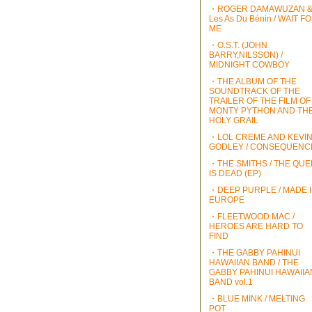
・ROGER DAMAWUZAN 
Les As Du Bénin / WAIT F
ME
・O.S.T. (JOHN
BARRY,NILSSON) /
MIDNIGHT COWBOY
・THE ALBUM OF THE
SOUNDTRACK OF THE
TRAILER OF THE FILM OF
MONTY PYTHON AND TH
HOLY GRAIL
・LOL CREME AND KEVI
GODLEY / CONSEQUENC
・THE SMITHS / THE QU
IS DEAD (EP)
・DEEP PURPLE / MADE 
EUROPE
・FLEETWOOD MAC /
HEROES ARE HARD TO
FIND
・THE GABBY PAHINUI
HAWAIIAN BAND / THE
GABBY PAHINUI HAWAIIA
BAND vol.1
・BLUE MINK / MELTING
POT