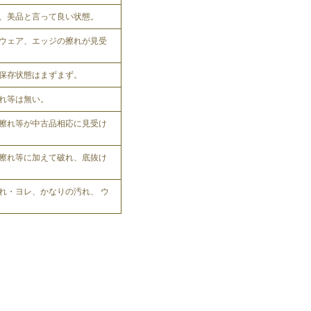
、美品と言って良い状態。
ウェア、エッジの擦れが見受
保存状態はまずまず。
れ等は無い。
擦れ等が中古品相応に見受け
擦れ等に加えて破れ、底抜け
れ・ヨレ、かなりの汚れ、 ウ