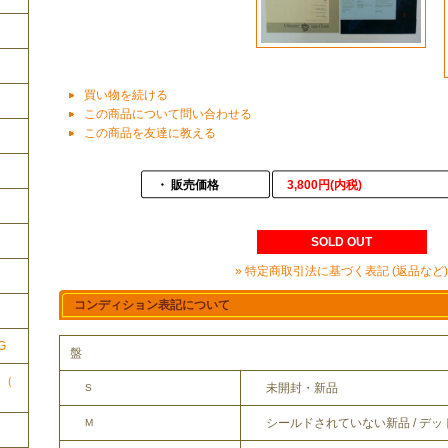
買い物を続ける
この商品について問い合わせる
この商品を友達に教える
・ 販売価格
3,800円(内税)
SOLD OUT
» 特定商取引法に基づく表記 (返品など)
ク
コンディション表記について
G
盤
ク（
未開封・新品
S
シールドされていない新品 / デ
M