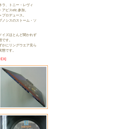
ネラ、トニー・レヴィ
アピスetc.参加。
＝プロデュース。
プノシスのストーム・ソ
ノイズほとんど聞かれず
態です。
ずかにリングウエア見ら
状態です。
EX]