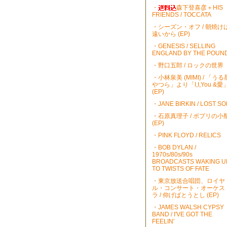
・
森下登喜彦＋HIS
FRIENDS / TOCCATA
・シーズン・オフ / 朝焼け
遠いから (EP)
・GENESIS / SELLING
ENGLAND BY THE POUN
・野口五郎 / ロックの世界
・小林泉美 (MIMI) / 「うる
やつら」より「I,I,You &愛
(EP)
・JANE BIRKIN / LOST S
・石原真理子 / ポプリの小
(EP)
・PINK FLOYD / RELICS
・BOB DYLAN /
1970s/80s/90s
BROADCASTS WAKING U
TO TWISTS OF FATE
・東京放送合唱団、ロイヤ
ル・コンサート・オーケス
ラ / 仰げばとうとし (EP)
・JAMES WALSH CYPSY
BAND / I'VE GOT THE
FEELIN'