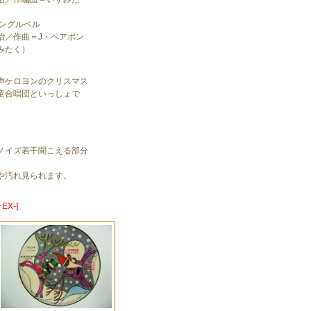
ジングルベル
治／作曲＝J・ペアポン
みたく）
声ケロヨンのクリスマス
童合唱団といっしょで
ノイズ若干聞こえる部分
や汚れ見られます。
X-]