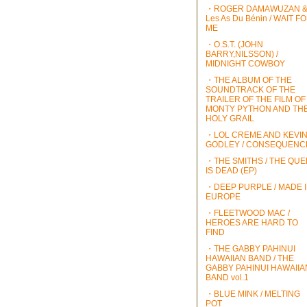
・ROGER DAMAWUZAN 
Les As Du Bénin / WAIT F
ME
・O.S.T. (JOHN
BARRY,NILSSON) /
MIDNIGHT COWBOY
・THE ALBUM OF THE
SOUNDTRACK OF THE
TRAILER OF THE FILM OF
MONTY PYTHON AND TH
HOLY GRAIL
・LOL CREME AND KEVI
GODLEY / CONSEQUENC
・THE SMITHS / THE QU
IS DEAD (EP)
・DEEP PURPLE / MADE 
EUROPE
・FLEETWOOD MAC /
HEROES ARE HARD TO
FIND
・THE GABBY PAHINUI
HAWAIIAN BAND / THE
GABBY PAHINUI HAWAIIA
BAND vol.1
・BLUE MINK / MELTING
POT