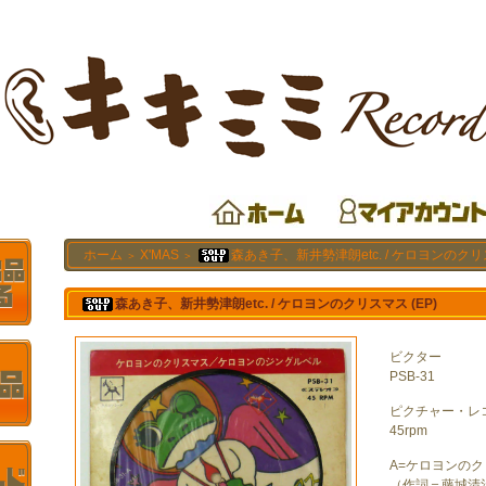
ホーム
X'MAS
森あき子、新井勢津朗etc. / ケロヨンのクリス
＞
＞
森あき子、新井勢津朗etc. / ケロヨンのクリスマス (EP)
ビクター
PSB-31
ピクチャー・レ
45rpm
A=ケロヨンの
（作詞＝藤城清