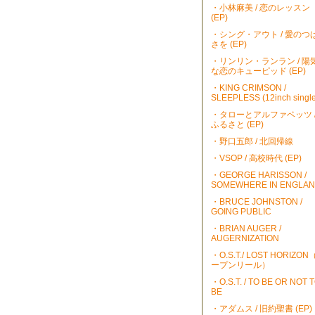
・小林麻美 / 恋のレッスン
(EP)
・シング・アウト / 愛のつ
さを (EP)
・リンリン・ランラン / 陽
な恋のキューピッド (EP)
・KING CRIMSON /
SLEEPLESS (12inch single
・タローとアルファベッツ 
ふるさと (EP)
・野口五郎 / 北回帰線
・VSOP / 高校時代 (EP)
・GEORGE HARISSON /
SOMEWHERE IN ENGLA
・BRUCE JOHNSTON /
GOING PUBLIC
・BRIAN AUGER /
AUGERNIZATION
・O.S.T./ LOST HORIZO
ープンリール）
・O.S.T. / TO BE OR NOT 
BE
・アダムス / 旧約聖書 (EP)