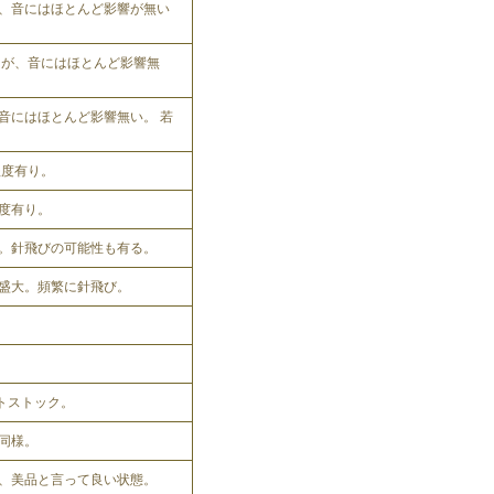
、音にはほとんど影響が無い
れるが、音にはほとんど影響無
音にはほとんど影響無い。 若
程度有り。
程度有り。
。針飛びの可能性も有る。
盛大。頻繁に針飛び。
ットストック。
同様。
、美品と言って良い状態。