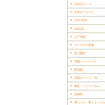
日本のロック
日本のフォーク
CITY POP
yuming
山下達郎
ナイアガラ関連
井上陽水
沖縄ミュージック
歌謡曲
邦画サントラ・TV
舞台・ミュージカル
宝塚系
和ジャズ・和フュージ