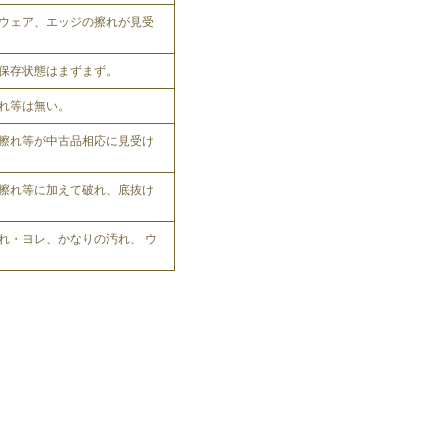
ウェア、エッジの擦れが見受
保存状態はまずまず。
れ等は無い。
擦れ等が中古品相応に見受け
擦れ等に加えて破れ、底抜け
れ・ヨレ、かなりの汚れ、 ウ