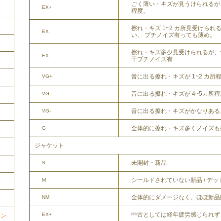
ごく薄い・キズが見うけられるが
EX+
程度。
擦れ・キズ 1~2 カ所見受けら
EX
い。 プチノイズ有っても薄め。
擦れ・キズ多少見受けられるが、
EX-
干プチノイズ有
音に出る擦れ・キズが 1~2 カ所
VG+
音に出る擦れ・キズが 4~5カ所
VG
音に出る擦れ・キズがかなりある
VG-
全体的に擦れ・キズ多くノイズも
G
ジャケット
未開封・新品
S
シールドされていない新品 / デ
M
全体的にダメージなく、ほぼ新品
NM
中古としては経年疲労感じられず
EX+
ョン