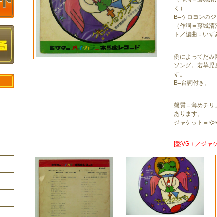
く）
B=ケロヨンの
（作詞＝藤城清
ト／編曲＝いず
例によってだみ
ソング。若草児
す。
B=台詞付き。
盤質＝薄めチリ
あります。
ジャケット＝や
ク
[盤VG＋／ジャケE