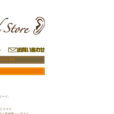
マス (EP)
コード。
クリスマス
治／作編曲＝いずみた