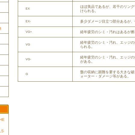
ほぼ美品であるが、若干のリング
EX
けられる。
多少ダメージ目立つ部分あるが、
EX-
物
経年疲労のシミ・汚れはあるが擦
VG+
経年疲労のシミ・汚れ、エッジの
VG
られる。
経年疲労のシミ・汚れ、エッジの
VG-
がある。
盤の収納に困難を要する大きな破
G
ォーター・ダメージ等がある。
THE
LS