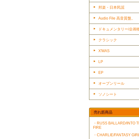
邦楽・日本民謡
Audio File 高音質盤。
ドキュメンタリー/企画
クラシック
X'MAS
LP
EP
オープンリール
ソノシート
売れ筋商品
・RUSS BALLARD/INTO 
FIRE
・CHARLIE/FANTASY GIR