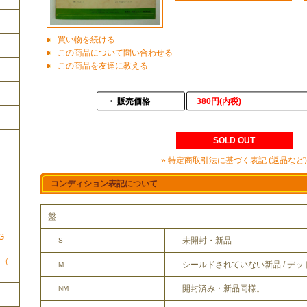
買い物を続ける
この商品について問い合わせる
この商品を友達に教える
・ 販売価格
380円(内税)
SOLD OUT
» 特定商取引法に基づく表記 (返品など)
コンディション表記について
ク
盤
G
未開封・新品
S
ク（
シールドされていない新品 / デ
M
開封済み・新品同様。
NM