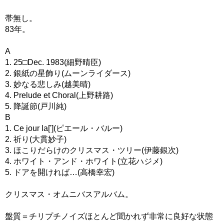
帯無し。
83年。
A
1. 25□Dec. 1983(細野晴臣)
2. 銀紙の星飾り(ムーンライダース)
3. 妙なる悲しみ(越美晴)
4. Prelude et Choral(上野耕路)
5. 降誕節(戸川純)
B
1. Ce jour la['](ピエール・バルー)
2. 祈り(大貫妙子)
3. ほこりだらけのクリスマス・ツリー(伊藤銀次)
4. ホワイト・アンド・ホワイト(立花ハジメ)
5. ドアを開ければ…(高橋幸宏)
クリスマス・オムニバスアルバム。
盤質＝チリプチノイズほとんど聞かれず非常に良好な状態