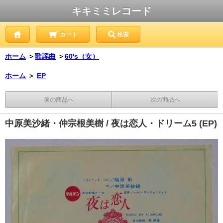
キキミミレコード
カート
検索
ホーム
＞
歌謡曲
＞
60's（女）
ホーム
＞
EP
前の商品へ
次の商品へ
中原美沙緒・仲宗根美樹 / 夜は恋人・ドリーム5 (EP)