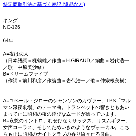
特定商取引法に基づく表記 (返品など)
キング
NC-126
64年
A=夜は恋人
（日本語詞＝梶鶴雄／作曲＝H.GIRAUD／編曲＝岩代浩一
／歌＝中原美沙緒）
B=ドリームファイブ
（作詞＝前川和彦／作編曲＝岩代浩一／歌＝仲宗根美樹）
A=ユベール・ジローのシャンソンのカヴァー。TBS「マル
マン深夜劇場」のテーマ曲。トランペットの響きともあい
まって正に昭和の夜の淫びなムードが漂っています。
B=哀愁のイントロ、むせびなくサックス、リズムギター、
女声コーラス、そしてためいきのようなヴォーカル。こち
らも正に昭和のナイトクラブの香り紛々たる良曲。