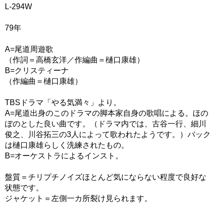
L-294W
79年
A=尾道周遊歌
（作詞＝高橋玄洋／作編曲＝樋口康雄）
B=クリスティーナ
（作編曲＝樋口康雄）
TBSドラマ「やる気満々」より。
A=尾道出身のこのドラマの脚本家自身の歌唱による。ほの
ぼのとした良い曲です。（ドラマ内では、古谷一行、細川
俊之、川谷拓三の3人によって歌われたようです。）バック
は樋口康雄らしく洗練されたもの。
B=オーケストラによるインスト。
盤質＝チリプチノイズほとんど気にならない程度で良好な
状態です。
ジャケット＝左側一カ所裂け見られます。