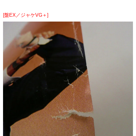
[盤EX／ジャケVG＋]