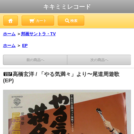
キキミミレコード
カート
検索
ホーム
＞
邦画サントラ・TV
ホーム
＞
EP
前の商品へ
次の商品へ
高橋玄洋 / 「やる気満々」より〜尾道周遊歌
(EP)