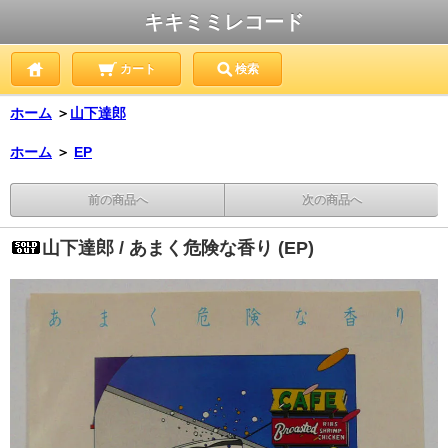
キキミミレコード
カート
検索
ホーム
＞
山下達郎
ホーム
＞
EP
前の商品へ
次の商品へ
山下達郎 / あまく危険な香り (EP)