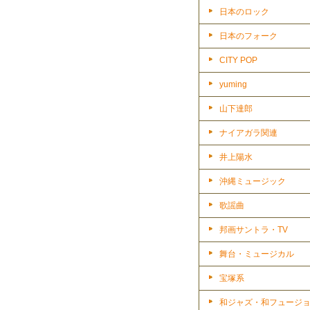
日本のロック
日本のフォーク
CITY POP
yuming
山下達郎
ナイアガラ関連
井上陽水
沖縄ミュージック
歌謡曲
邦画サントラ・TV
舞台・ミュージカル
宝塚系
和ジャズ・和フュージ