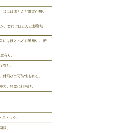
、音にはほとんど影響が無い
れるが、音にはほとんど影響無
音にはほとんど影響無い。 若
程度有り。
程度有り。
。針飛びの可能性も有る。
盛大。頻繁に針飛び。
ットストック。
同様。