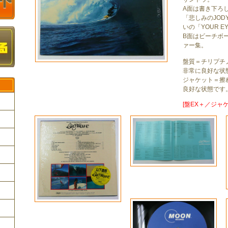
A面は書き下ろしの
「悲しみのJO
いの「YOUR E
B面はビーチボ
ァー集。
盤質＝チリプチ
非常に良好な状
ジャケット＝擦
良好な状態です
[盤EX＋／ジャケ
ク