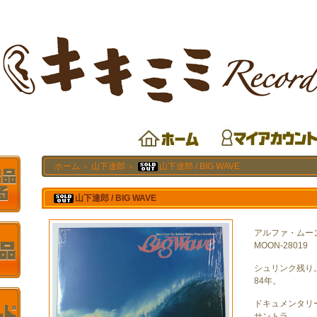
ホーム
山下達郎
山下達郎 / BIG WAVE
＞
＞
山下達郎 / BIG WAVE
アルファ・ムー
MOON-28019
シュリンク残り
84年。
ドキュメンタリー
サントラ。