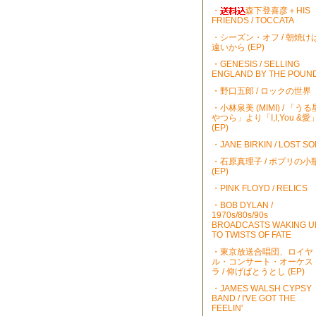
・
森下登喜彦＋HIS
FRIENDS / TOCCATA
・シーズン・オフ / 朝焼け
遠いから (EP)
・GENESIS / SELLING
ENGLAND BY THE POUN
・野口五郎 / ロックの世界
・小林泉美 (MIMI) / 「うる
やつら」より「I,I,You &愛
(EP)
・JANE BIRKIN / LOST S
・石原真理子 / ポプリの小
(EP)
・PINK FLOYD / RELICS
・BOB DYLAN /
1970s/80s/90s
BROADCASTS WAKING U
TO TWISTS OF FATE
・東京放送合唱団、ロイヤ
ル・コンサート・オーケス
ラ / 仰げばとうとし (EP)
・JAMES WALSH CYPSY
BAND / I'VE GOT THE
FEELIN'