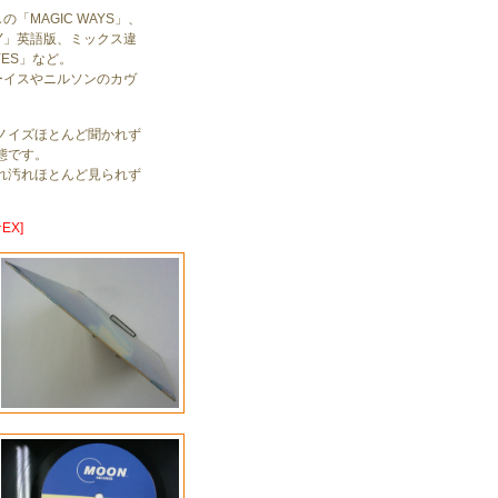
「MAGIC WAYS」、
DY」英語版、ミックス違
YES」など。
ーイスやニルソンのカヴ
ノイズほとんど聞かれず
態です。
れ汚れほとんど見られず
。
EX]