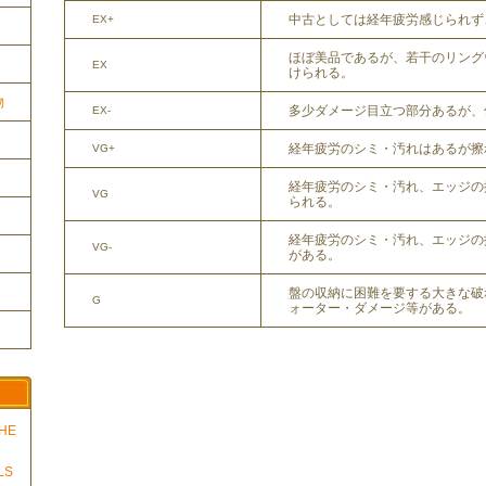
中古としては経年疲労感じられず
EX+
ほぼ美品であるが、若干のリング
EX
けられる。
物
多少ダメージ目立つ部分あるが、
EX-
経年疲労のシミ・汚れはあるが擦
VG+
経年疲労のシミ・汚れ、エッジの
VG
られる。
経年疲労のシミ・汚れ、エッジの
VG-
がある。
盤の収納に困難を要する大きな破
G
ォーター・ダメージ等がある。
THE
LS