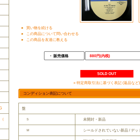
買い物を続ける
この商品について問い合わせる
この商品を友達に教える
・ 販売価格
880円(内税)
SOLD OUT
» 特定商取引法に基づく表記 (返品など)
ク
コンディション表記について
G
盤
ク（
未開封・新品
S
シールドされていない新品 / デ
M