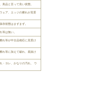
、美品と言って良い状態。
ウェア、エッジの擦れが見受
保存状態はまずまず。
れ等は無い。
擦れ等が中古品相応に見受け
擦れ等に加えて破れ、底抜け
れ・ヨレ、かなりの汚れ、 ウ