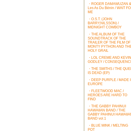
・ROGER DAMAWUZAN 
Les As Du Bénin / WAIT F
ME
・O.S.T. (JOHN
BARRY,NILSSON) /
MIDNIGHT COWBOY
・THE ALBUM OF THE
SOUNDTRACK OF THE
TRAILER OF THE FILM OF
MONTY PYTHON AND TH
HOLY GRAIL
・LOL CREME AND KEVI
GODLEY / CONSEQUENC
・THE SMITHS / THE QU
IS DEAD (EP)
・DEEP PURPLE / MADE 
EUROPE
・FLEETWOOD MAC /
HEROES ARE HARD TO
FIND
・THE GABBY PAHINUI
HAWAIIAN BAND / THE
GABBY PAHINUI HAWAIIA
BAND vol.1
・BLUE MINK / MELTING
POT