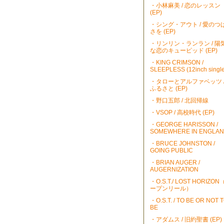
・小林麻美 / 恋のレッスン
(EP)
・シング・アウト / 愛のつ
さを (EP)
・リンリン・ランラン / 陽
な恋のキューピッド (EP)
・KING CRIMSON /
SLEEPLESS (12inch single
・タローとアルファベッツ 
ふるさと (EP)
・野口五郎 / 北回帰線
・VSOP / 高校時代 (EP)
・GEORGE HARISSON /
SOMEWHERE IN ENGLA
・BRUCE JOHNSTON /
GOING PUBLIC
・BRIAN AUGER /
AUGERNIZATION
・O.S.T./ LOST HORIZO
ープンリール）
・O.S.T. / TO BE OR NOT 
BE
・アダムス / 旧約聖書 (EP)