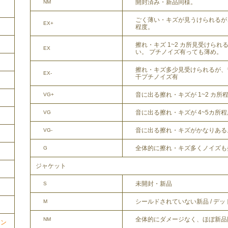
開封済み・新品同様。
NM
ごく薄い・キズが見うけられるが
EX+
程度。
擦れ・キズ 1~2 カ所見受けら
EX
い。 プチノイズ有っても薄め。
擦れ・キズ多少見受けられるが、
EX-
干プチノイズ有
音に出る擦れ・キズが 1~2 カ所
VG+
音に出る擦れ・キズが 4~5カ所
VG
音に出る擦れ・キズがかなりある
VG-
全体的に擦れ・キズ多くノイズも
G
ジャケット
未開封・新品
S
シールドされていない新品 / デ
M
全体的にダメージなく、ほぼ新品
NM
ョン